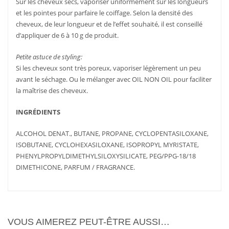
Sur les cheveux secs, vaporiser uniformément sur les longueurs
et les pointes pour parfaire le coiffage. Selon la densité des
cheveux, de leur longueur et de l’effet souhaité, il est conseillé
d’appliquer de 6 à 10 g de produit.
Petite astuce de styling:
Si les cheveux sont très poreux, vaporiser légèrement un peu
avant le séchage. Ou le mélanger avec OIL NON OIL pour faciliter
la maîtrise des cheveux.
INGRÉDIENTS
ALCOHOL DENAT., BUTANE, PROPANE, CYCLOPENTASILOXANE,
LIRE LA
PLUS
ISOBUTANE, CYCLOHEXASILOXANE, ISOPROPYL MYRISTATE,
D'INFOS
SUITE
PHENYLPROPYLDIMETHYLSILOXYSILICATE, PEG/PPG-18/18
DIMETHICONE, PARFUM / FRAGRANCE.
VOUS AIMEREZ PEUT-ÊTRE AUSSI…