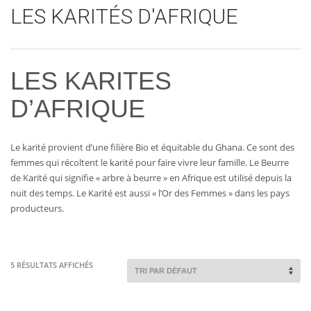
LES KARITÉS D'AFRIQUE
LES KARITES
D’AFRIQUE
Le karité provient d’une filière Bio et équitable du Ghana. Ce sont des
femmes qui récoltent le karité pour faire vivre leur famille. Le Beurre
de Karité qui signifie « arbre à beurre » en Afrique est utilisé depuis la
AJOUTER AU
PLUS
AJOUTER AU
PLUS
nuit des temps. Le Karité est aussi « l’Or des Femmes » dans les pays
D'INFOS
PANIER
D'INFOS
PANIER
producteurs.
5 RÉSULTATS AFFICHÉS