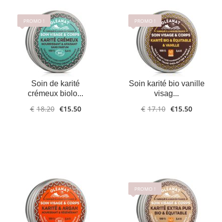
PROMO !
PROMO !
LIRE LA
PLUS
AJOUTER AU
PLUS
Soin de karité
Soin karité bio vanille
D'INFOS
SUITE
D'INFOS
PANIER
crémeux biolo...
visag...
€
18.20
€
15.50
€
17.10
€
15.50
PROMO !