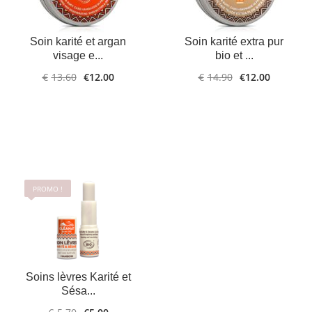
AJOUTER AU
PLUS
Soin karité et argan
Soin karité extra pur
D'INFOS
PANIER
visage e...
bio et ...
€
13.60
€
12.00
€
14.90
€
12.00
PROMO !
Soins lèvres Karité et
Sésa...