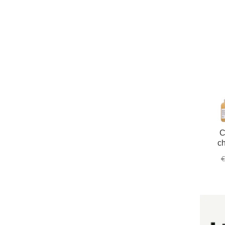
C
ch
€