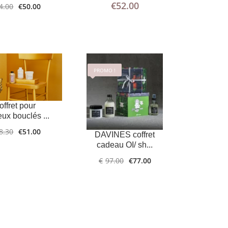
€
52.00
4.00
€
50.00
PROMO !
offret pour
ux bouclés ...
8.30
€
51.00
DAVINES coffret
cadeau OI/ sh...
€
97.00
€
77.00