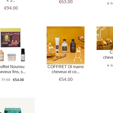
« 5...
€
63.00
€
6
€
94.00
AJOUTER
PLUS
AU PANIER
D'INFOS
C
cheve
€
6
offret Nounou
COFFRET OI mains
eveux fins, s...
cheveux et co...
€
54.00
77.50
€
54.00