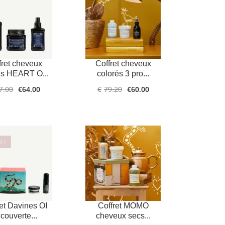
AJOUTER
PLUS
LIRE LA
PLUS
AU PANIER
D'INFOS
D'INFOS
SUITE
fret cheveux
Coffret cheveux
ds HEART O...
colorés 3 pro...
7.00
€
64.00
€
79.20
€
60.00
 !
LIRE LA
PLUS
D'INFOS
SUITE
AJOUTER
PLUS
AU PANIER
D'INFOS
et Davines OI
Coffret MOMO
couverte...
cheveux secs...