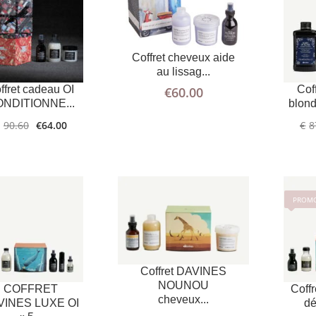
AJOUTER
PLUS
AJOUTER
PLUS
AU PANIER
D'INFOS
Coffret cheveux aide
AU PANIER
D'INFOS
au lissag...
ffret cadeau OI
Cof
€
60.00
NDITIONNE...
blon
90.60
€
64.00
€
8
PROMO
LIRE LA
PLUS
AJOUTER
PLUS
D'INFOS
SUITE
AU PANIER
D'INFOS
Coffret DAVINES
NOUNOU
COFFRET
Coffr
cheveux...
VINES LUXE OI
dé