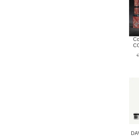
Co
CO
€
DA