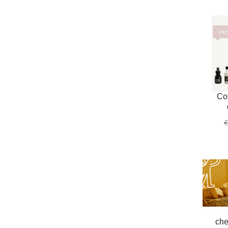
PR
Co
€
che