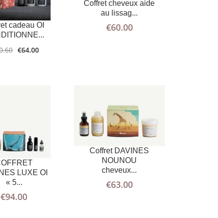
AU PANIER
D'INFOS
Coffret cheveux aide
AU PANIER
D'INFOS
au lissag...
ret cadeau OI
€
60.00
DITIONNE...
0.60
€
64.00
LIRE LA
PLUS
AJOUTER
PLUS
D'INFOS
SUITE
AU PANIER
D'INFOS
Coffret DAVINES
NOUNOU
COFFRET
cheveux...
NES LUXE OI
« 5...
€
63.00
€
94.00