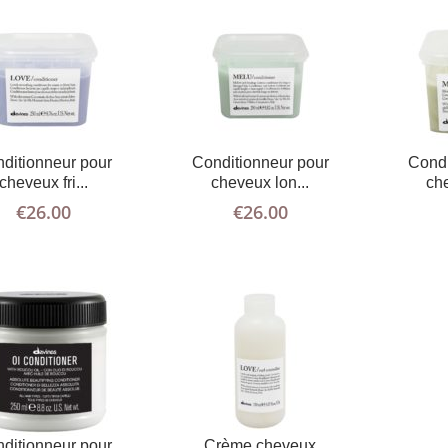
AJOUTER
PLUS
AJOUTER
PLUS
AU PANIER
D'INFOS
AU PANIER
D'INFOS
ditionneur pour
Conditionneur pour
Condi
cheveux fri...
cheveux lon...
che
€
26.00
€
26.00
ditionneur pour
Crème cheveux