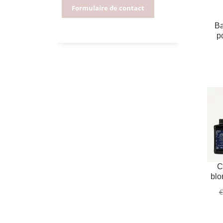
Formulaire de contact
Ba
p
C
blo
€