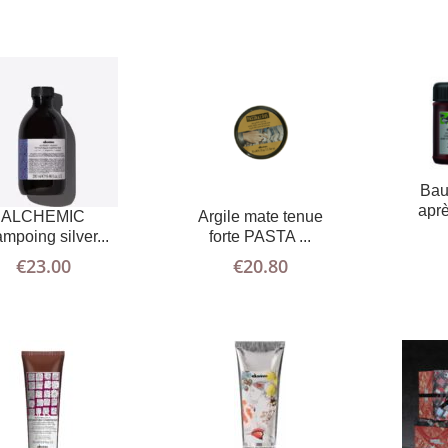
AJOUTER
PLUS
AJOUTER
PLUS
AU PANIER
D'INFOS
AU PANIER
D'INFOS
Bau
aprè
ALCHEMIC
Argile mate tenue
mpoing silver...
forte PASTA ...
€
23.00
€
20.80
LIRE LA
PLUS
LIRE LA
PLUS