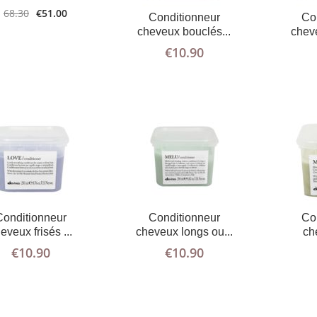
68.30
€
51.00
Conditionneur
Co
cheveux bouclés...
cheve
€
10.90
AJOUTER
PLUS
AJOUTER
PLUS
AU PANIER
D'INFOS
AU PANIER
D'INFOS
Conditionneur
Conditionneur
Co
eveux frisés ...
cheveux longs ou...
ch
€
10.90
€
10.90