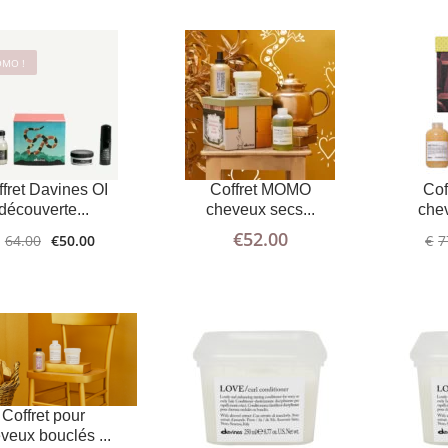
OMO !
LIRE LA
PLUS
D'INFOS
SUITE
AJOUTER
PLUS
AU PANIER
D'INFOS
ffret Davines OI
Coffret MOMO
Cof
découverte...
cheveux secs...
chev
€
52.00
64.00
€
50.00
€
7
AJOUTER
PLUS
AJOUTER
PLUS
Coffret pour
AU PANIER
D'INFOS
AU PANIER
D'INFOS
veux bouclés ...