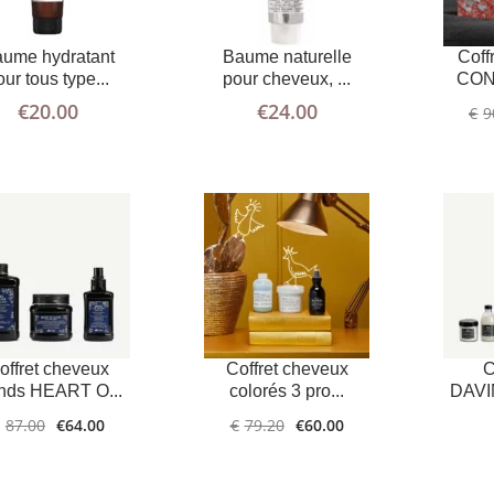
D'INFOS
SUITE
D'INFOS
SUITE
ume hydratant
Baume naturelle
Coff
our tous type...
pour cheveux, ...
CON
€
20.00
€
24.00
€
9
AJOUTER
PLUS
LIRE LA
PLUS
AU PANIER
D'INFOS
D'INFOS
SUITE
offret cheveux
Coffret cheveux
nds HEART O...
colorés 3 pro...
DAVI
87.00
€
64.00
€
79.20
€
60.00