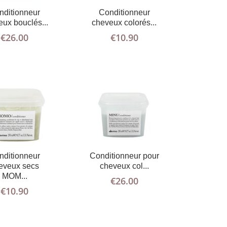
nditionneur
Conditionneur
ux bouclés...
cheveux colorés...
€
26.00
€
10.90
AJOUTER
PLUS
AJOUTER
PLUS
AU PANIER
D'INFOS
AU PANIER
D'INFOS
nditionneur
Conditionneur pour
eveux secs
cheveux col...
MOM...
€
26.00
€
10.90