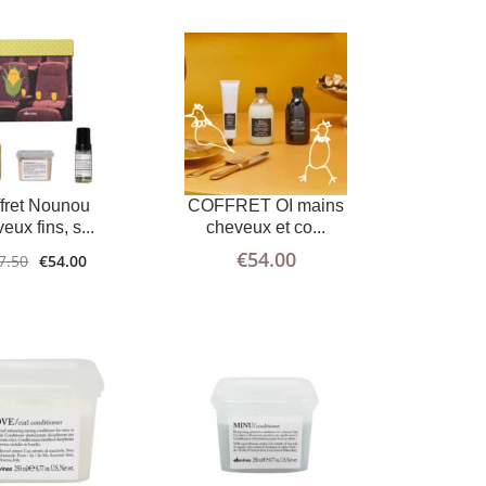
AJOUTER
PLUS
AJOUTER
PLUS
AU PANIER
D'INFOS
AU PANIER
D'INFOS
fret Nounou
COFFRET OI mains
eux fins, s...
cheveux et co...
€
54.00
7.50
€
54.00
AJOUTER
PLUS
AJOUTER
PLUS
AU PANIER
D'INFOS
AU PANIER
D'INFOS