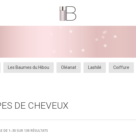
Les Baumes du Hibou
Oléanat
Lashilé
Coiffure
AJOUTER
PLUS
AJOUTER
PLUS
AU PANIER
D'INFOS
AU PANIER
D'INFOS
PES DE CHEVEUX
E DE 1–30 SUR 138 RÉSULTATS