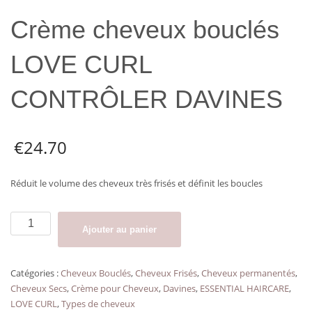
Crème cheveux bouclés
LOVE CURL
CONTRÔLER DAVINES
€
24.70
Réduit le volume des cheveux très frisés et définit les boucles
quantité
Ajouter au panier
de
Crème
cheveux
Catégories :
Cheveux Bouclés
,
Cheveux Frisés
,
Cheveux permanentés
,
bouclés
Cheveux Secs
,
Crème pour Cheveux
,
Davines
,
ESSENTIAL HAIRCARE
,
LOVE
LOVE CURL
,
Types de cheveux
CURL