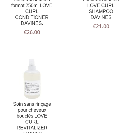
format 250ml LOVE
LOVE CURL
CURL
SHAMPOO
AJOUTER
PLUS
CONDITIONER
DAVINES
AU PANIER
D'INFOS
DAVINES.
€
21.00
€
26.00
Soin sans rinçage
pour cheveux
bouclés LOVE
CURL
REVITALIZER