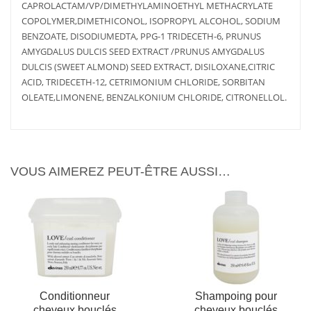
CAPROLACTAM/VP/DIMETHYLAMINOETHYL METHACRYLATE
COPOLYMER,DIMETHICONOL, ISOPROPYL ALCOHOL, SODIUM
BENZOATE, DISODIUMEDTA, PPG-1 TRIDECETH-6, PRUNUS
AMYGDALUS DULCIS SEED EXTRACT /PRUNUS AMYGDALUS
DULCIS (SWEET ALMOND) SEED EXTRACT, DISILOXANE,CITRIC
AJOUTER
PLUS
ACID, TRIDECETH-12, CETRIMONIUM CHLORIDE, SORBITAN
AJOUTER
PLUS
AU PANIER
D'INFOS
AU PANIER
D'INFOS
OLEATE,LIMONENE, BENZALKONIUM CHLORIDE, CITRONELLOL.
VOUS AIMEREZ PEUT-ÊTRE AUSSI…
Conditionneur
Shampoing pour
cheveux bouclés
cheveux bouclés