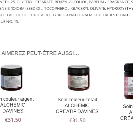
NETH-25, GLYCERYL STEARATE, BENZYL ALCOHOL, PARFUM / FRAGRANCE, 
AJOUTER
PLUS
AJOUTER
PLUS
AU PANIER
D'INFOS
AU PANIER
D'INFOS
ENSIS (JOJOBA) SEED OIL, TOCOPHEROL, GLYCERYL OLIVATE, HYDROXYE
SEED ALCOHOL, CITRIC ACID, HYDROGENATED PALM GLYCERIDES CITRATE, B
UE NO. 15.
 AIMEREZ PEUT-ÊTRE AUSSI…
n couleur argent
Soin couleur corail
ALCHEMIC
ALCHEMIC
Soin
DAVINES
CREATIF DAVINES
A
CRÉA
€
31.50
€
31.50