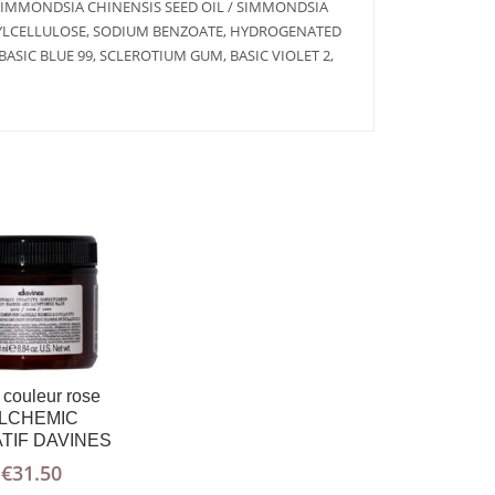
SIMMONDSIA CHINENSIS SEED OIL / SIMMONDSIA
AJOUTER
PLUS
THYLCELLULOSE, SODIUM BENZOATE, HYDROGENATED
AU PANIER
D'INFOS
ASIC BLUE 99, SCLEROTIUM GUM, BASIC VIOLET 2,
 couleur rose
LCHEMIC
TIF DAVINES
€
31.50