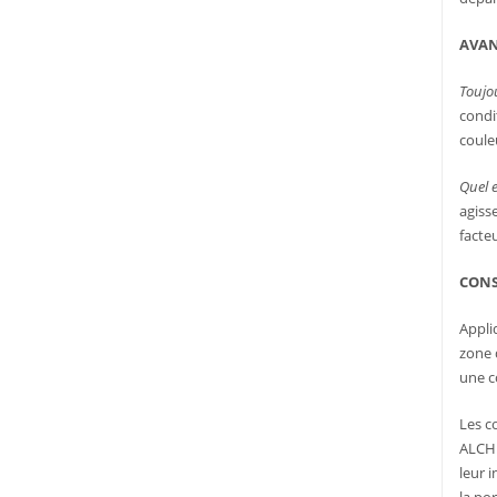
AVA
Toujou
condi
coule
Quel e
agiss
facte
CONS
Appli
zone 
une c
Les c
ALCHE
leur 