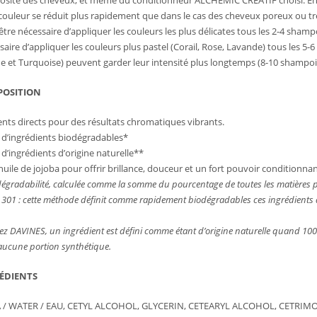
rosité des cheveux, et même du conditionneur ALCHEMIC CREATIF choisi. En gé
 couleur se réduit plus rapidement que dans le cas des cheveux poreux ou trè
être nécessaire d’appliquer les couleurs les plus délicates tous les 2-4 shamp
saire d’appliquer les couleurs plus pastel (Corail, Rose, Lavande) tous les 5-
e et Turquoise) peuvent garder leur intensité plus longtemps (8-10 shampoi
OSITION
nts directs pour des résultats chromatiques vibrants.
 d’ingrédients biodégradables*
 d’ingrédients d’origine naturelle**
l’huile de jojoba pour offrir brillance, douceur et un fort pouvoir conditionna
dégradabilité, calculée comme la somme du pourcentage de toutes les matières
301 : cette méthode définit comme rapidement biodégradables ces ingrédients 
z DAVINES, un ingrédient est défini comme étant d’origine naturelle quand 100% 
aucune portion synthétique.
ÉDIENTS
 / WATER / EAU, CETYL ALCOHOL, GLYCERIN, CETEARYL ALCOHOL, CETRIM