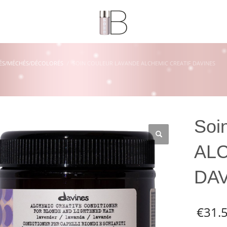
ÉS/MÉCHÉS/DÉCOLORÉS
SOIN COULEUR LAVANDE ALCHEMIC CREATIF DAVINES
Soi
AL
DA
€
31.