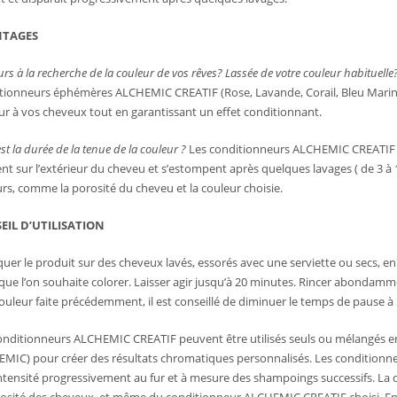
NTAGES
rs à la recherche de la couleur de vos rêves?
Lassée de votre couleur habituelle
tionneurs éphémères ALCHEMIC CREATIF (Rose, Lavande, Corail, Bleu Marine 
ur à vos cheveux tout en garantissant un effet conditionnant.
st la durée de la tenue de la couleur ?
Les conditionneurs ALCHEMIC CREATIF ne
ent sur l’extérieur du cheveu et s’estompent après quelques lavages ( de 3 à 
urs, comme la porosité du cheveu et la couleur choisie.
EIL D’UTILISATION
quer le produit sur des cheveux lavés, essorés avec une serviette ou secs, e
que l’on souhaite colorer. Laisser agir jusqu’à 20 minutes. Rincer abondamme
ouleur faite précédemment, il est conseillé de diminuer le temps de pause à
onditionneurs ALCHEMIC CREATIF peuvent être utilisés seuls ou mélangés en
MIC) pour créer des résultats chromatiques personnalisés. Les condition
intensité progressivement au fur et à mesure des shampoings successifs. La d