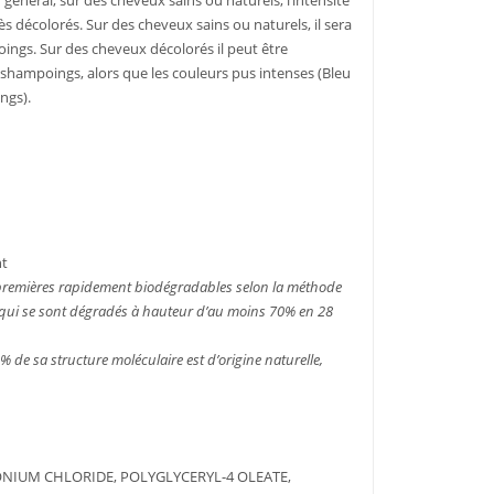
néral, sur des cheveux sains ou naturels, l’intensité
s décolorés. Sur des cheveux sains ou naturels, il sera
oings. Sur des cheveux décolorés il peut être
6 shampoings, alors que les couleurs pus intenses (Bleu
ngs).
nt
 premières rapidement biodégradables selon la méthode
qui se sont dégradés à hauteur d’au moins 70% en 28
de sa structure moléculaire est d’origine naturelle,
ONIUM CHLORIDE, POLYGLYCERYL-4 OLEATE,