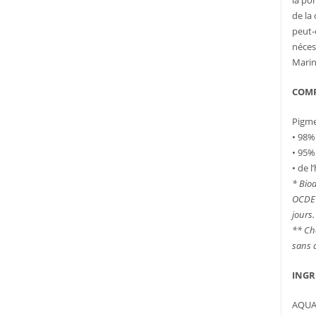
la po
de la
peut-
néces
Marin
COMP
Pigme
• 98%
• 95%
• de 
* Bio
OCDE 
jours.
** Che
sans 
INGR
AQUA