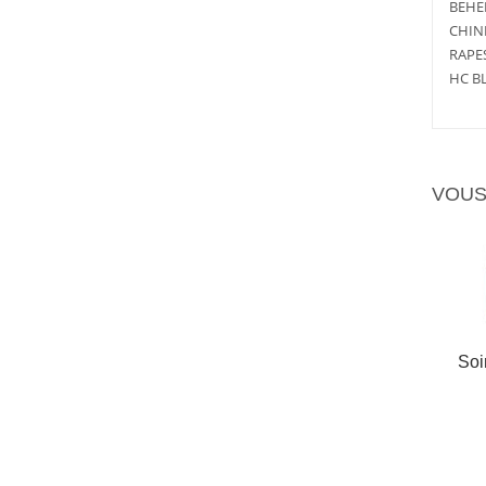
BEHE
CHIN
RAPE
HC BL
VOUS
Soi