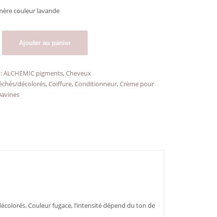
mère couleur lavande
Ajouter au panier
 :
ALCHEMIC pigments
,
Cheveux
échés/décolorés
,
Coiffure
,
Conditionneur
,
Crème pour
Davines
écolorés. Couleur fugace, l’intensité dépend du ton de