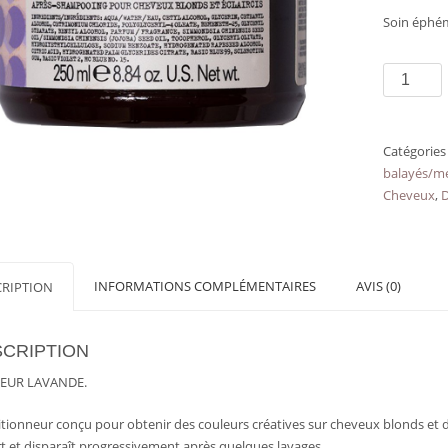
Soin éphé
quantité
de
Soin
couleur
Catégories
lavande
balayés/m
ALCHEMIC
Cheveux
,
CREATIF
DAVINES
INFORMATIONS COMPLÉMENTAIRES
AVIS (0)
CRIPTION
CRIPTION
EUR LAVANDE.
tionneur conçu pour obtenir des couleurs créatives sur cheveux blonds et d
t et disparaît progressivement après quelques lavages.