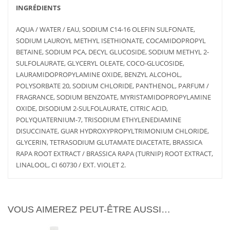
INGRÉDIENTS
AQUA / WATER / EAU, SODIUM C14-16 OLEFIN SULFONATE,
SODIUM LAUROYL METHYL ISETHIONATE, COCAMIDOPROPYL
BETAINE, SODIUM PCA, DECYL GLUCOSIDE, SODIUM METHYL 2-
SULFOLAURATE, GLYCERYL OLEATE, COCO-GLUCOSIDE,
LAURAMIDOPROPYLAMINE OXIDE, BENZYL ALCOHOL,
POLYSORBATE 20, SODIUM CHLORIDE, PANTHENOL, PARFUM /
FRAGRANCE, SODIUM BENZOATE, MYRISTAMIDOPROPYLAMINE
OXIDE, DISODIUM 2-SULFOLAURATE, CITRIC ACID,
POLYQUATERNIUM-7, TRISODIUM ETHYLENEDIAMINE
DISUCCINATE, GUAR HYDROXYPROPYLTRIMONIUM CHLORIDE,
AJOUTER
PLUS
GLYCERIN, TETRASODIUM GLUTAMATE DIACETATE, BRASSICA
AU PANIER
D'INFOS
RAPA ROOT EXTRACT / BRASSICA RAPA (TURNIP) ROOT EXTRACT,
LINALOOL, CI 60730 / EXT. VIOLET 2.
VOUS AIMEREZ PEUT-ÊTRE AUSSI…