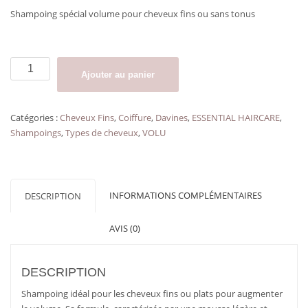
Shampoing spécial volume pour cheveux fins ou sans tonus
quantité
Ajouter au panier
de
Shampoing
pour
Catégories :
Cheveux Fins
,
Coiffure
,
Davines
,
ESSENTIAL HAIRCARE
,
cheveux
Shampoings
,
Types de cheveux
,
VOLU
fins
VOLU
SHAMPOO
DAVINES
INFORMATIONS COMPLÉMENTAIRES
DESCRIPTION
AVIS (0)
DESCRIPTION
Shampoing idéal pour les cheveux fins ou plats pour augmenter