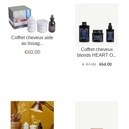
Coffret cheveux aide
au lissag...
LIRE LA
PLUS
AJOUTER AU
PLUS
Coffret cheveux
€
60.00
D'INFOS
SUITE
D'INFOS
PANIER
blonds HEART O...
€
87.00
€
64.00