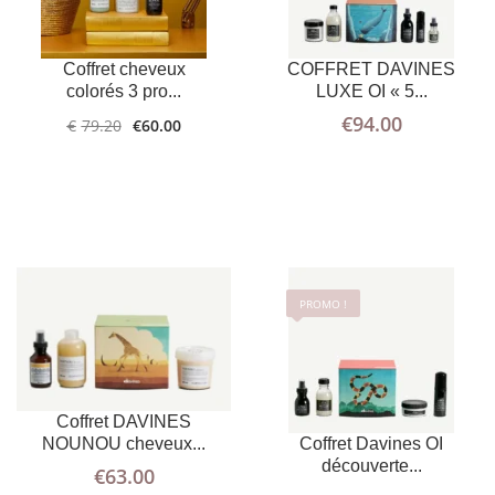
AJOUTER AU
PLUS
AJOUTER AU
PLUS
D'INFOS
PANIER
Coffret cheveux
COFFRET DAVINES
D'INFOS
PANIER
colorés 3 pro...
LUXE OI « 5...
€
94.00
€
79.20
€
60.00
PROMO !
Coffret DAVINES
LIRE LA
PLUS
LIRE LA
PLUS
NOUNOU cheveux...
Coffret Davines OI
D'INFOS
SUITE
D'INFOS
SUITE
découverte...
€
63.00