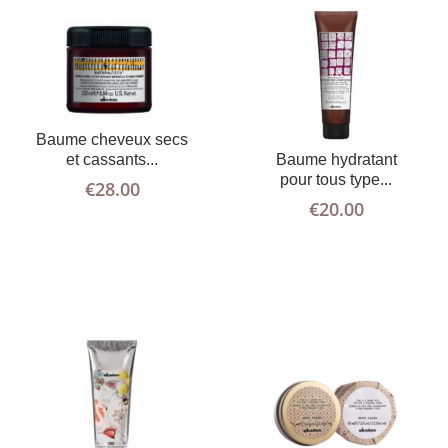
Baume cheveux secs
LIRE LA
PLUS
AJOUTER AU
PLUS
et cassants...
D'INFOS
SUITE
Baume hydratant
D'INFOS
PANIER
pour tous type...
€
28.00
€
20.00