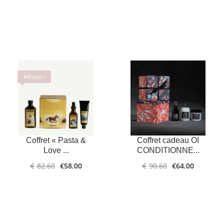
PROMO !
LIRE LA
PLUS
D'INFOS
SUITE
LIRE LA
PLUS
Coffret « Pasta &
Coffret cadeau OI
D'INFOS
SUITE
Love ...
CONDITIONNE...
€
82.60
€
58.00
€
90.60
€
64.00