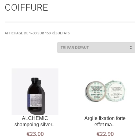
COIFFURE
AJOUTER AU
PLUS
AJOUTER AU
PLUS
D'INFOS
PANIER
D'INFOS
PANIER
AFFICHAGE DE 1–30 SUR 150 RÉSULTATS
AJOUTER AU
PLUS
AJOUTER AU
PLUS
D'INFOS
PANIER
ALCHEMIC
Argile fixation forte
D'INFOS
PANIER
shampoing silver...
effet ma...
€
23.00
€
22.90