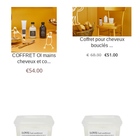
Coffret pour cheveux
bouclés ...
AJOUTER AU
PLUS
AJOUTER AU
PLUS
€
68.30
€
51.00
COFFRET OI mains
D'INFOS
PANIER
D'INFOS
PANIER
cheveux et co...
€
54.00