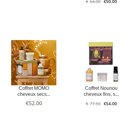
€
64.00
€
50.00
LIRE LA
PLUS
D'INFOS
SUITE
AJOUTER AU
PLUS
Coffret MOMO
Coffret Nounou
D'INFOS
PANIER
cheveux secs...
cheveux fins, s...
€
52.00
€
77.50
€
54.00