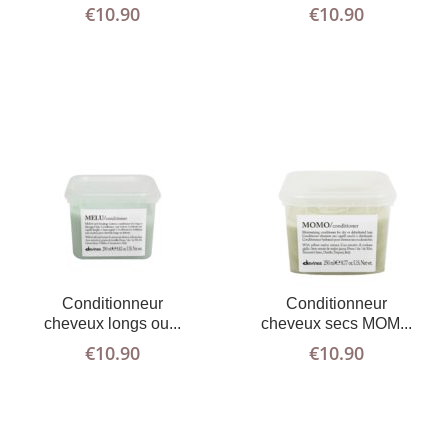
€
10.90
€
10.90
AJOUTER AU
PLUS
AJOUTER AU
PLUS
Conditionneur
Conditionneur
D'INFOS
PANIER
D'INFOS
PANIER
cheveux longs ou...
cheveux secs MOM...
€
10.90
€
10.90