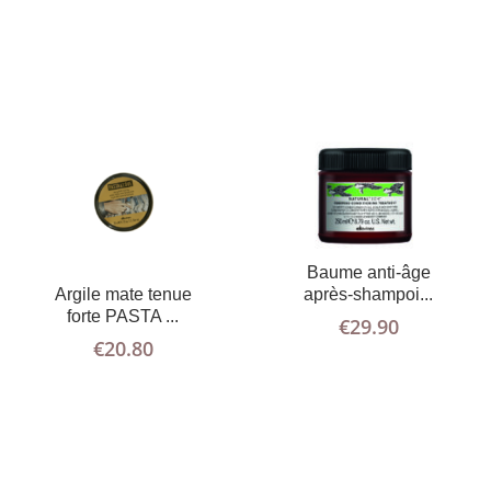
Baume anti-âge
AJOUTER AU
PLUS
AJOUTER AU
PLUS
D'INFOS
PANIER
après-shampoi...
Argile mate tenue
D'INFOS
PANIER
forte PASTA ...
€
29.90
€
20.80