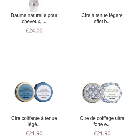
AJOUTER AU
PLUS
AJOUTER AU
PLUS
Baume naturelle pour
Cire à tenue légère
D'INFOS
PANIER
D'INFOS
PANIER
cheveux, ...
effet b...
€
24.00
AJOUTER AU
PLUS
LIRE LA
PLUS
Cire coiffante à tenue
Cire de coiffage ultra
D'INFOS
PANIER
D'INFOS
SUITE
légè...
forte e...
€
21.90
€
21.90