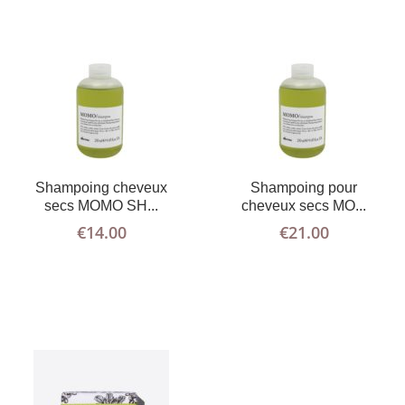
AJOUTER AU
PLUS
Shampoing cheveux
Shampoing pour
D'INFOS
PANIER
secs MOMO SH...
cheveux secs MO...
€
14.00
€
21.00