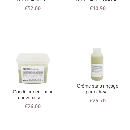
€
52.00
€
10.90
Crème sans rinçage
AJOUTER AU
PLUS
AJOUTER AU
PLUS
pour chev...
Conditionneur pour
D'INFOS
PANIER
D'INFOS
PANIER
cheveux sec...
€
25.70
€
26.00