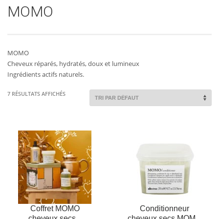
MOMO
LIRE LA
PLUS
AJOUTER AU
PLUS
D'INFOS
SUITE
D'INFOS
PANIER
MOMO
Cheveux réparés, hydratés, doux et lumineux
Ingrédients actifs naturels.
7 RÉSULTATS AFFICHÉS
AJOUTER AU
PLUS
AJOUTER AU
PLUS
D'INFOS
PANIER
Coffret MOMO
Conditionneur
D'INFOS
PANIER
cheveux secs...
cheveux secs MOM...