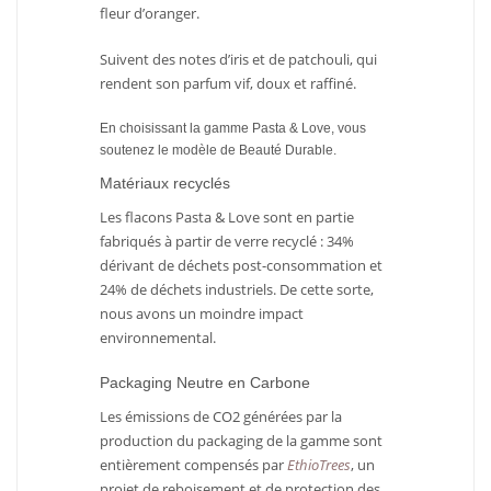
fleur d’oranger.
Suivent des notes d’iris et de patchouli, qui
rendent son parfum vif, doux et raffiné.
En choisissant la gamme Pasta & Love, vous
soutenez le modèle de Beauté Durable.
Matériaux recyclés
Les flacons Pasta & Love sont en partie
fabriqués à partir de verre recyclé : 34%
dérivant de déchets post-consommation et
24% de déchets industriels. De cette sorte,
nous avons un moindre impact
environnemental.
Packaging Neutre en Carbone
Les émissions de CO2 générées par la
production du packaging de la gamme sont
entièrement compensés par
EthioTrees
, un
AJOUTER
PLUS
AJOUTER
PLUS
AU PANIER
D'INFOS
AU PANIER
D'INFOS
projet de reboisement et de protection des