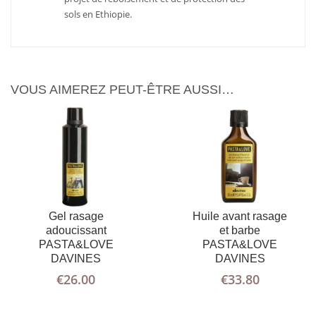
sols en Ethiopie.
VOUS AIMEREZ PEUT-ÊTRE AUSSI…
Gel rasage
Huile avant rasage
AJOUTER
PLUS
adoucissant
et barbe
AU PANIER
D'INFOS
PASTA&LOVE
PASTA&LOVE
DAVINES
DAVINES
€
26.00
€
33.80