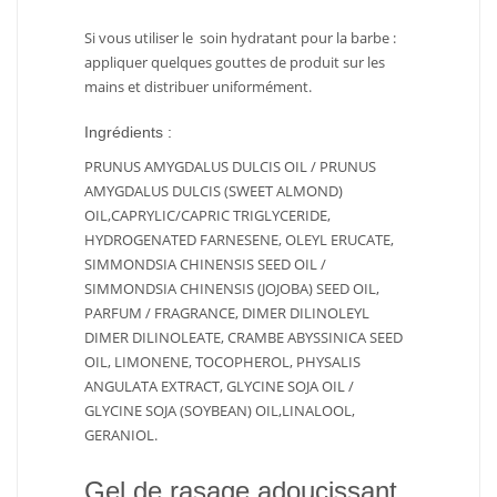
Si vous utiliser le soin hydratant pour la barbe :
appliquer quelques gouttes de produit sur les
mains et distribuer uniformément.
Ingrédients :
PRUNUS AMYGDALUS DULCIS OIL / PRUNUS
AMYGDALUS DULCIS (SWEET ALMOND)
OIL,CAPRYLIC/CAPRIC TRIGLYCERIDE,
HYDROGENATED FARNESENE, OLEYL ERUCATE,
SIMMONDSIA CHINENSIS SEED OIL /
SIMMONDSIA CHINENSIS (JOJOBA) SEED OIL,
PARFUM / FRAGRANCE, DIMER DILINOLEYL
DIMER DILINOLEATE, CRAMBE ABYSSINICA SEED
OIL, LIMONENE, TOCOPHEROL, PHYSALIS
ANGULATA EXTRACT, GLYCINE SOJA OIL /
GLYCINE SOJA (SOYBEAN) OIL,LINALOOL,
GERANIOL.
Gel de rasage adoucissant