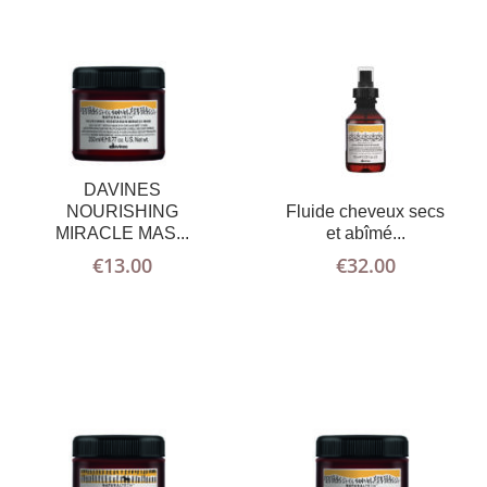
DAVINES
AJOUTER AU
PLUS
AJOUTER AU
PLUS
D'INFOS
PANIER
D'INFOS
PANIER
NOURISHING
Fluide cheveux secs
MIRACLE MAS...
et abîmé...
€
13.00
€
32.00