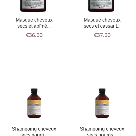
Masque cheveux
Masque cheveux
AJOUTER AU
PLUS
AJOUTER AU
PLUS
secs et abîmé...
secs et cassant...
D'INFOS
PANIER
D'INFOS
PANIER
€
36.00
€
37.00
Shampoing cheveux
Shampoing cheveux
secs nourri...
secs nourris...