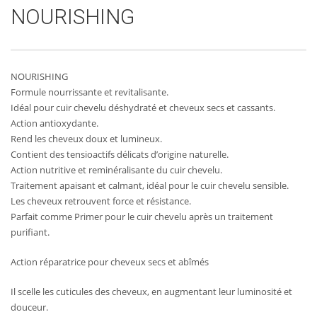
NOURISHING
NOURISHING
Formule nourrissante et revitalisante.
Idéal pour cuir chevelu déshydraté et cheveux secs et cassants.
Action antioxydante.
Rend les cheveux doux et lumineux.
Contient des tensioactifs délicats d’origine naturelle.
Action nutritive et reminéralisante du cuir chevelu.
Traitement apaisant et calmant, idéal pour le cuir chevelu sensible.
Les cheveux retrouvent force et résistance.
Parfait comme Primer pour le cuir chevelu après un traitement
purifiant.
Action réparatrice pour cheveux secs et abîmés
AJOUTER AU
PLUS
AJOUTER AU
PLUS
Il scelle les cuticules des cheveux, en augmentant leur luminosité et
D'INFOS
PANIER
D'INFOS
PANIER
douceur.