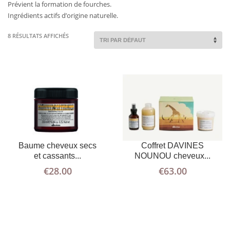
Prévient la formation de fourches.
Ingrédients actifs d’origine naturelle.
8 RÉSULTATS AFFICHÉS
Baume cheveux secs
Coffret DAVINES
AJOUTER AU
PLUS
AJOUTER AU
PLUS
et cassants...
NOUNOU cheveux...
D'INFOS
PANIER
D'INFOS
PANIER
€
28.00
€
63.00