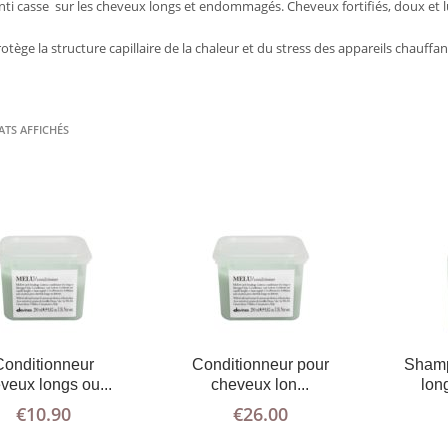
nti casse sur les cheveux longs et endommagés. Cheveux fortifiés, doux et l
AJOUTER
PLUS
AJOUTER
PLUS
AU PANIER
D'INFOS
AU PANIER
D'INFOS
tège la structure capillaire de la chaleur et du stress des appareils chauffan
ATS AFFICHÉS
AJOUTER
PLUS
AU PANIER
D'INFOS
Conditionneur
Conditionneur pour
Shamp
veux longs ou...
cheveux lon...
lon
€
10.90
€
26.00