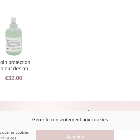
oin protection
aleur des ap...
€
32.00
PLAN DU SITE
MENTIONS LÉGALES
A
Gérer le consentement aux cookies
s que les cookies
Accueil
Mentions légales
Accepter
ntir à ces