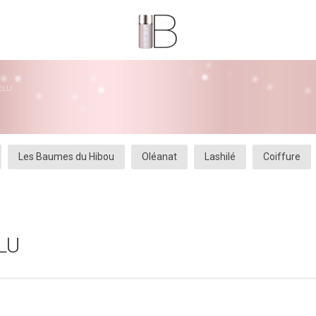
ELU
Les Baumes du Hibou
Oléanat
Lashilé
Coiffure
LU