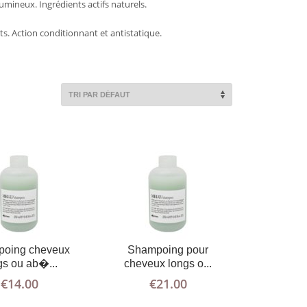
umineux. Ingrédients actifs naturels.
AJOUTER
PLUS
AJOUTER
PLUS
AU PANIER
D'INFOS
AU PANIER
D'INFOS
ts. Action conditionnant et antistatique.
oing cheveux
Shampoing pour
gs ou ab�...
cheveux longs o...
€
14.00
€
21.00