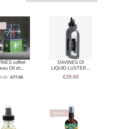
 !
AJOUTER
PLUS
AJOUTER
PLUS
AU PANIER
D'INFOS
AU PANIER
D'INFOS
INES coffret
DAVINES OI
eau OI/ sh...
LIQUID LUSTER...
€
39.60
7.00
€
77.00
PROMO !