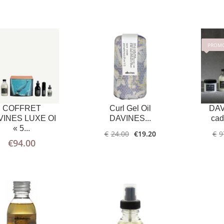
PROMO
AJOUTER
PLUS
AJOUTER
PLUS
AU PANIER
D'INFOS
AU PANIER
D'INFOS
COFFRET
Curl Gel Oil
DAV
VINES LUXE OI
DAVINES...
cad
« 5...
€
24.00
€
19.20
€
9
€
94.00