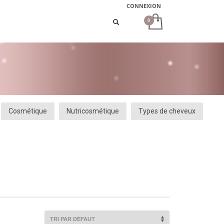
CONNEXION
Cosmétique
Nutricosmétique
Types de cheveux
AJOUTER
PLUS
AJOUTER
PLUS
AU PANIER
D'INFOS
AU PANIER
D'INFOS