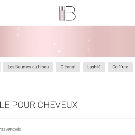
Les Baumes du Hibou
Oléanat
Lashilé
Coiffure
LIRE LA
PLUS
AJOUTER
PLUS
D'INFOS
SUITE
ILE POUR CHEVEUX
AU PANIER
D'INFOS
ATS AFFICHÉS