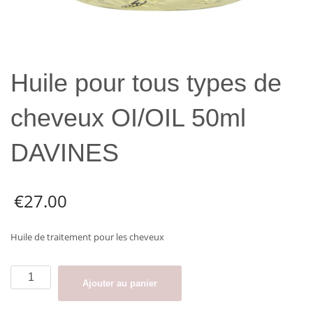
Huile pour tous types de
cheveux OI/OIL 50ml
DAVINES
€
27.00
Huile de traitement pour les cheveux
quantité
Ajouter au panier
de
Huile