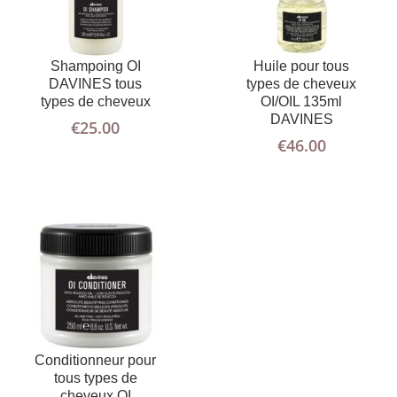
Shampoing OI
Huile pour tous
AJOUTER
PLUS
DAVINES tous
types de cheveux
AU PANIER
D'INFOS
types de cheveux
OI/OIL 135ml
DAVINES
€
25.00
€
46.00
Conditionneur pour
tous types de
cheveux OI