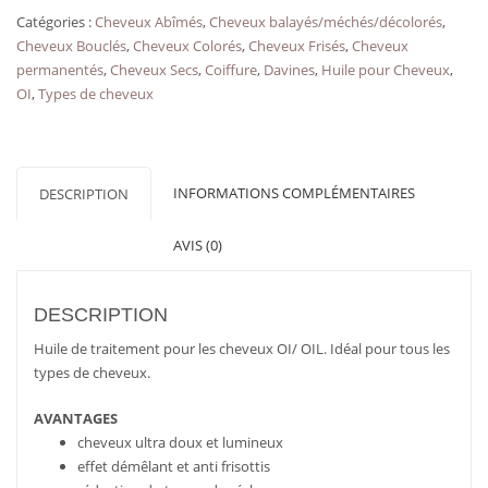
pour
Catégories :
Cheveux Abîmés
,
Cheveux balayés/méchés/décolorés
,
tous
Cheveux Bouclés
,
Cheveux Colorés
,
Cheveux Frisés
,
Cheveux
types
permanentés
,
Cheveux Secs
,
Coiffure
,
Davines
,
Huile pour Cheveux
,
de
OI
,
Types de cheveux
cheveux
OI/OIL
50ml
DAVINES
INFORMATIONS COMPLÉMENTAIRES
DESCRIPTION
AVIS (0)
DESCRIPTION
Huile de traitement pour les cheveux OI/ OIL. Idéal pour tous les
types de cheveux.
AVANTAGES
cheveux ultra doux et lumineux
effet démêlant et anti frisottis