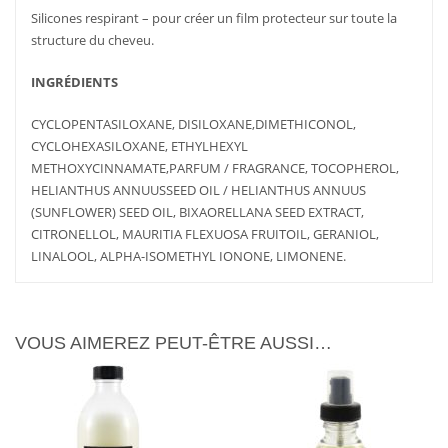
Silicones respirant – pour créer un film protecteur sur toute la
structure du cheveu.
INGRÉDIENTS
CYCLOPENTASILOXANE, DISILOXANE,DIMETHICONOL,
CYCLOHEXASILOXANE, ETHYLHEXYL
METHOXYCINNAMATE,PARFUM / FRAGRANCE, TOCOPHEROL,
AJOUTER
PLUS
HELIANTHUS ANNUUSSEED OIL / HELIANTHUS ANNUUS
AJOUTER
PLUS
AU PANIER
D'INFOS
(SUNFLOWER) SEED OIL, BIXAORELLANA SEED EXTRACT,
AU PANIER
D'INFOS
CITRONELLOL, MAURITIA FLEXUOSA FRUITOIL, GERANIOL,
LINALOOL, ALPHA-ISOMETHYL IONONE, LIMONENE.
VOUS AIMEREZ PEUT-ÊTRE AUSSI…