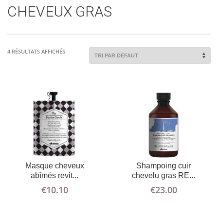
D'INFOS
PANIER
D'INFOS
PANIER
CHEVEUX GRAS
4 RÉSULTATS AFFICHÉS
AJOUTER AU
PLUS
AJOUTER AU
PLUS
Masque cheveux
Shampoing cuir
D'INFOS
PANIER
D'INFOS
PANIER
abîmés revit...
chevelu gras RE...
€
10.10
€
23.00