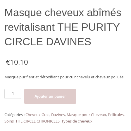
Masque cheveux abîmés
revitalisant THE PURITY
CIRCLE DAVINES
€
10.10
Masque purifiant et détoxifiant pour cuir chevelu et cheveux pollués
quantité
Ajouter au panier
de
Masque
cheveux
Catégories :
Cheveux Gras
,
Davines
,
Masque pour Cheveux
,
Pellicules
,
abîmés
Soins
,
THE CIRCLE CHRONICLES
,
Types de cheveux
revitalisant
THE