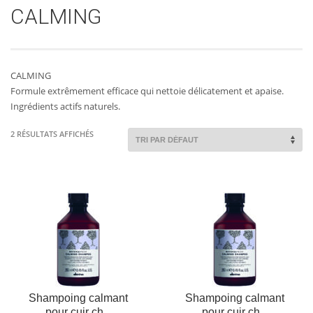
CALMING
AJOUTER AU
PLUS
AJOUTER AU
PLUS
D'INFOS
PANIER
D'INFOS
PANIER
CALMING
Formule extrêmement efficace qui nettoie délicatement et apaise.
Ingrédients actifs naturels.
2 RÉSULTATS AFFICHÉS
Shampoing calmant
Shampoing calmant
pour cuir ch...
pour cuir ch...