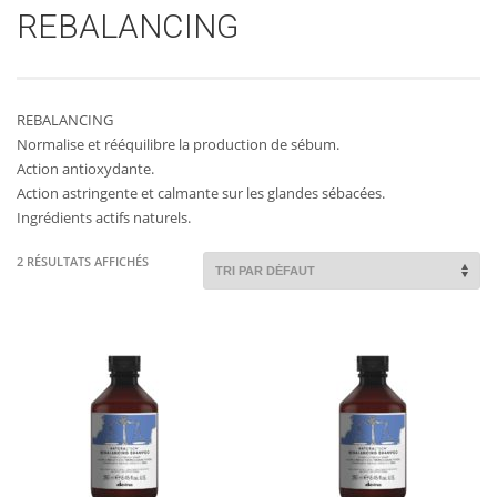
REBALANCING
REBALANCING
AJOUTER AU
PLUS
AJOUTER AU
PLUS
Normalise et rééquilibre la production de sébum.
D'INFOS
PANIER
D'INFOS
PANIER
Action antioxydante.
Action astringente et calmante sur les glandes sébacées.
Ingrédients actifs naturels.
2 RÉSULTATS AFFICHÉS