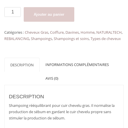
quantité
Ajouter au panier
de
Shampoing
cuir
Catégories :
Cheveux Gras
,
Coiffure
,
Davines
,
Homme
,
NATURALTECH
,
chevelu
REBALANCING
,
Shampoings
,
Shampoings et soins
,
Types de cheveux
gras
REBALANCING
SHAMPOO
DAVINES
INFORMATIONS COMPLÉMENTAIRES
DESCRIPTION
format
voyage
AVIS (0)
100
ml
DESCRIPTION
Shampoing rééquilibrant pour cuir chevelu gras. Il normalise la
production de sébum en gardant le cuir chevelu propre sans
stimuler la production de sébum.