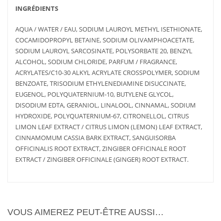
INGRÉDIENTS
AQUA / WATER / EAU, SODIUM LAUROYL METHYL ISETHIONATE,
COCAMIDOPROPYL BETAINE, SODIUM OLIVAMPHOACETATE,
SODIUM LAUROYL SARCOSINATE, POLYSORBATE 20, BENZYL
ALCOHOL, SODIUM CHLORIDE, PARFUM / FRAGRANCE,
ACRYLATES/C10-30 ALKYL ACRYLATE CROSSPOLYMER, SODIUM
BENZOATE, TRISODIUM ETHYLENEDIAMINE DISUCCINATE,
EUGENOL, POLYQUATERNIUM-10, BUTYLENE GLYCOL,
DISODIUM EDTA, GERANIOL, LINALOOL, CINNAMAL, SODIUM
HYDROXIDE, POLYQUATERNIUM-67, CITRONELLOL, CITRUS
LIMON LEAF EXTRACT / CITRUS LIMON (LEMON) LEAF EXTRACT,
CINNAMOMUM CASSIA BARK EXTRACT, SANGUISORBA
AJOUTER
PLUS
OFFICINALIS ROOT EXTRACT, ZINGIBER OFFICINALE ROOT
AU PANIER
D'INFOS
EXTRACT / ZINGIBER OFFICINALE (GINGER) ROOT EXTRACT.
VOUS AIMEREZ PEUT-ÊTRE AUSSI…