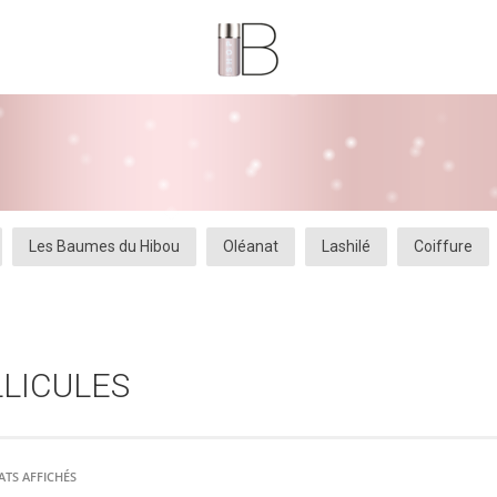
Les Baumes du Hibou
Oléanat
Lashilé
Coiffure
AJOUTER
PLUS
AJOUTER
PLUS
AU PANIER
D'INFOS
LLICULES
AU PANIER
D'INFOS
ATS AFFICHÉS