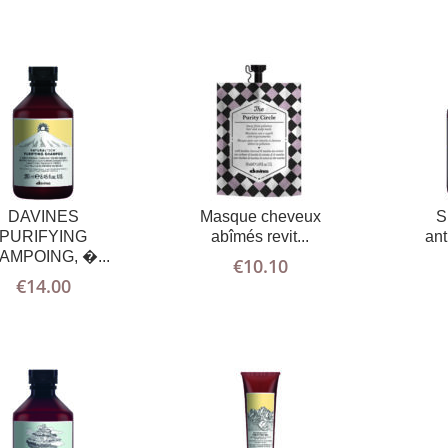
AJOUTER
PLUS
AJOUTER
PLUS
AU PANIER
D'INFOS
AU PANIER
D'INFOS
DAVINES
Masque cheveux
S
PURIFYING
abîmés revit...
ant
AMPOING, �...
€
10.10
€
14.00