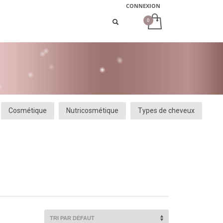
CONNEXION
Cosmétique
Nutricosmétique
Types de cheveux
AJOUTER
PLUS
AJOUTER
PLUS
AU PANIER
D'INFOS
AU PANIER
D'INFOS