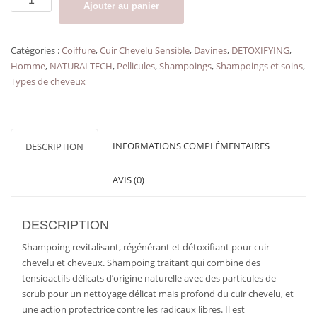
Ajouter au panier
de
Shampoing
pour
Catégories :
Coiffure
,
Cuir Chevelu Sensible
,
Davines
,
DETOXIFYING
,
cuir
Homme
,
NATURALTECH
,
Pellicules
,
Shampoings
,
Shampoings et soins
,
chevelu
Types de cheveux
sans
tonus
DETOXIFYING
SHAMPOO
INFORMATIONS COMPLÉMENTAIRES
DESCRIPTION
DAVINES
AVIS (0)
DESCRIPTION
Shampoing revitalisant, régénérant et détoxifiant pour cuir
chevelu et cheveux. Shampoing traitant qui combine des
tensioactifs délicats d’origine naturelle avec des particules de
scrub pour un nettoyage délicat mais profond du cuir chevelu, et
une action protectrice contre les radicaux libres. Il est