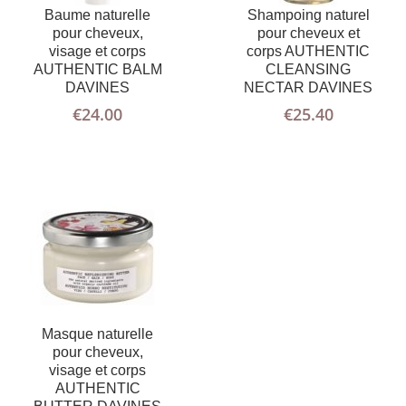
Baume naturelle
Shampoing naturel
pour cheveux,
pour cheveux et
AJOUTER
PLUS
visage et corps
corps AUTHENTIC
AU PANIER
D'INFOS
AUTHENTIC BALM
CLEANSING
DAVINES
NECTAR DAVINES
€
24.00
€
25.40
Masque naturelle
pour cheveux,
visage et corps
AUTHENTIC