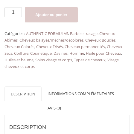
quantité
Ajouter au panier
de
Huile
naturelle
Catégories :
AUTHENTIC FORMULAS
,
Barbe et rasage
,
Cheveux
pour
Abîmés
,
Cheveux balayés/méchés/décolorés
,
Cheveux Bouclés
,
cheveux,
Cheveux Colorés
,
Cheveux Frisés
,
Cheveux permanentés
,
Cheveux
visage
Secs
,
Coiffure
,
Cosmétique
,
Davines
,
Homme
,
Huile pour Cheveux
,
et
Huiles et baume
,
Soins visage et corps
,
Types de cheveux
,
Visage,
corps
cheveux et corps
AUTHENTIC
OIL
DAVINES
INFORMATIONS COMPLÉMENTAIRES
DESCRIPTION
AVIS (0)
DESCRIPTION