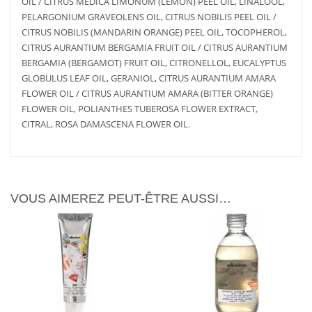
OIL / CITRUS MEDICA LIMONUM (LEMON) PEEL OIL, LINALOOL,
PELARGONIUM GRAVEOLENS OIL, CITRUS NOBILIS PEEL OIL /
CITRUS NOBILIS (MANDARIN ORANGE) PEEL OIL, TOCOPHEROL,
CITRUS AURANTIUM BERGAMIA FRUIT OIL / CITRUS AURANTIUM
BERGAMIA (BERGAMOT) FRUIT OIL, CITRONELLOL, EUCALYPTUS
GLOBULUS LEAF OIL, GERANIOL, CITRUS AURANTIUM AMARA
FLOWER OIL / CITRUS AURANTIUM AMARA (BITTER ORANGE)
AJOUTER
PLUS
AJOUTER
PLUS
FLOWER OIL, POLIANTHES TUBEROSA FLOWER EXTRACT,
AU PANIER
D'INFOS
AU PANIER
D'INFOS
CITRAL, ROSA DAMASCENA FLOWER OIL.
VOUS AIMEREZ PEUT-ÊTRE AUSSI…