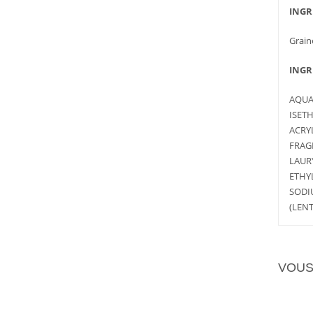
INGR
Graine
INGR
AQUA
ISET
ACRY
FRAG
LAUR
ETHY
SODI
(LENT
VOUS