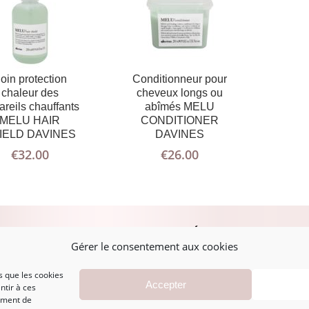
oin protection
Conditionneur pour
chaleur des
cheveux longs ou
areils chauffants
abîmés MELU
MELU HAIR
CONDITIONER
IELD DAVINES
DAVINES
€
32.00
€
26.00
PLAN DU SITE
MENTIONS LÉGALES
A
Gérer le consentement aux cookies
Accueil
Mentions légales
s que les cookies
Accepter
ntir à ces
Boutique
CGV
ement de
Marques
Politique de