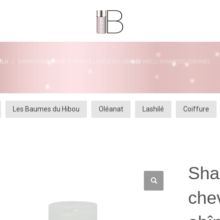
ELU
SHAMPOING POUR CHEVEUX LONGS OU ABÎMÉS MELU SHAMPOO DAVINES
Les Baumes du Hibou
Oléanat
Lashilé
Coiffure
Sha
che