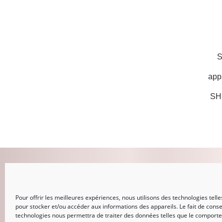
S
app
SH
MON COMPTE
CONNEXION
Pour offrir les meilleures expériences, nous utilisons des technologies telle
pour stocker et/ou accéder aux informations des appareils. Le fait de conse
Mot de passe perdu
technologies nous permettra de traiter des données telles que le comport