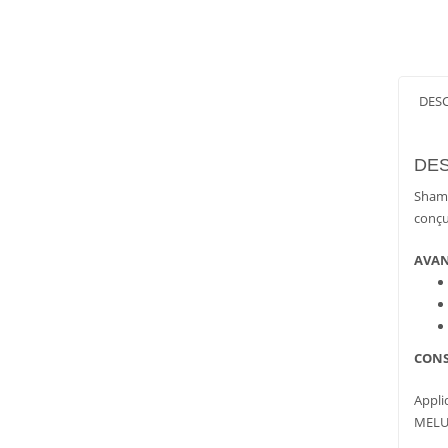
DES
DES
Shamp
conçu
AVA
CONS
Appli
MELU