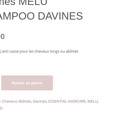
més MELU
AMPOO DAVINES
00
anti casse pour les cheveux longs ou abîmés
Ajouter au panier
g
 :
Cheveux Abîmés
,
Davines
,
ESSENTIAL HAIRCARE
,
MELU
,
gs