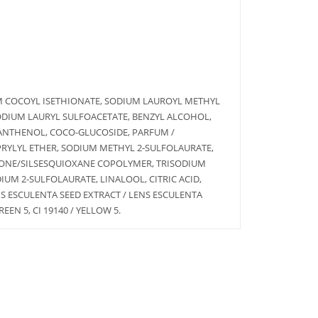
UM COCOYL ISETHIONATE, SODIUM LAUROYL METHYL
ODIUM LAURYL SULFOACETATE, BENZYL ALCOHOL,
PANTHENOL, COCO-GLUCOSIDE, PARFUM /
PRYLYL ETHER, SODIUM METHYL 2-SULFOLAURATE,
ONE/SILSESQUIOXANE COPOLYMER, TRISODIUM
UM 2-SULFOLAURATE, LINALOOL, CITRIC ACID,
S ESCULENTA SEED EXTRACT / LENS ESCULENTA
EEN 5, CI 19140 / YELLOW 5.