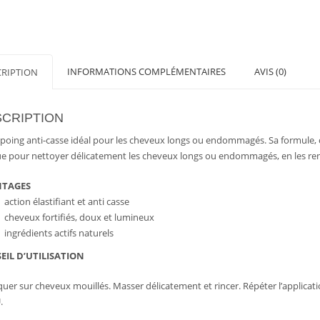
SHAMPO
DAVINES
INFORMATIONS COMPLÉMENTAIRES
AVIS (0)
CRIPTION
CRIPTION
oing anti-casse idéal pour les cheveux longs ou endommagés. Sa formule, 
e pour nettoyer délicatement les cheveux longs ou endommagés, en les rend
NTAGES
action élastifiant et anti casse
cheveux fortifiés, doux et lumineux
ingrédients actifs naturels
EIL D’UTILISATION
quer sur cheveux mouillés. Masser délicatement et rincer. Répéter l’applicati
.