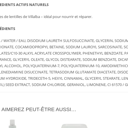
EDIENTS ACTIFS NATURELS
s de lentilles de Villalba – idéal pour nourrir et réparer.
ÉDIENTS
 / WATER / EAU, DISODIUM LAURETH SULFOSUCCINATE, GLYCERIN, SODI
HIONATE, COCAMIDOPROPYL BETAINE, SODIUM LAUROYL SARCOSINATE, S
LATES/C10-30 ALKYL ACRYLATE CROSSPOLYMER, PHENETHYL BENZOATE, 
RANCE, GLYCERYL OLEATE, GLYCOL DISTEARATE, SODIUM BENZOATE, DICA
YL ALCOHOL, POLYQUATERNIUM-7, POLYQUATERNIUM-10, AMODIMETHIC
AJOUTER
PLUS
AJOUTER
PLUS
LENEDIAMINE DISUCCINATE, TETRASODIUM GLUTAMATE DIACETATE, DISODI
AU PANIER
D'INFOS
AU PANIER
D'INFOS
UM HYDROXIDE, TRIDECETH-5, HEXYL CINNAMAL, GLYCERYL STEARATE, LEN
IL) SEED EXTRACT, SODIUM CHLORIDE, GERANIOL, LIMONENE, CI 61570 / GR
 AIMEREZ PEUT-ÊTRE AUSSI…