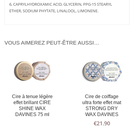
D'INFOS
SUITE
AU PANIER
D'INFOS
6, CAPRYLHYDROXAMIC ACID, GLYCERIN, PPG-15 STEARYL
ETHER, SODIUM PHYTATE, LINALOOL, LIMONENE.
VOUS AIMEREZ PEUT-ÊTRE AUSSI…
Cire à tenue légère
Cire de coiffage
LIRE LA
PLUS
effet brillant CIRE
ultra forte effet mat
D'INFOS
SUITE
SHINE WAX
STRONG DRY
DAVINES 75 ml
WAX DAVINES
€
21.90