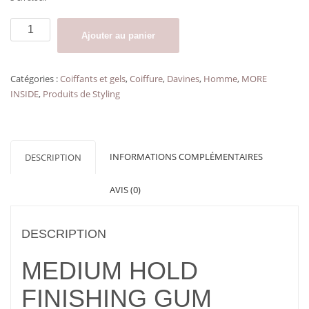
quantité
Ajouter au panier
de
Pommade
à
Catégories :
Coiffants et gels
,
Coiffure
,
Davines
,
Homme
,
MORE
tenue
INSIDE
,
Produits de Styling
moyenne
MEDIUM
HOLD
FINISHING
INFORMATIONS COMPLÉMENTAIRES
DESCRIPTION
GUM
DAVINES
AVIS (0)
75
ml
DESCRIPTION
MEDIUM HOLD
FINISHING GUM