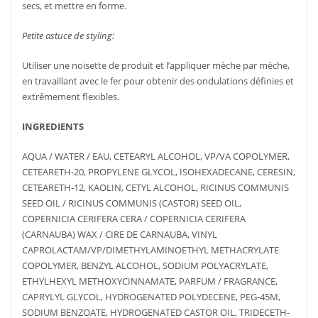
secs, et mettre en forme.
Petite astuce de styling:
Utiliser une noisette de produit et l’appliquer mèche par mèche,
en travaillant avec le fer pour obtenir des ondulations définies et
extrêmement flexibles.
INGREDIENTS
AQUA / WATER / EAU, CETEARYL ALCOHOL, VP/VA COPOLYMER,
CETEARETH-20, PROPYLENE GLYCOL, ISOHEXADECANE, CERESIN,
CETEARETH-12, KAOLIN, CETYL ALCOHOL, RICINUS COMMUNIS
SEED OIL / RICINUS COMMUNIS (CASTOR) SEED OIL,
COPERNICIA CERIFERA CERA / COPERNICIA CERIFERA
(CARNAUBA) WAX / CIRE DE CARNAUBA, VINYL
CAPROLACTAM/VP/DIMETHYLAMINOETHYL METHACRYLATE
COPOLYMER, BENZYL ALCOHOL, SODIUM POLYACRYLATE,
ETHYLHEXYL METHOXYCINNAMATE, PARFUM / FRAGRANCE,
CAPRYLYL GLYCOL, HYDROGENATED POLYDECENE, PEG-45M,
LIRE LA
PLUS
SODIUM BENZOATE, HYDROGENATED CASTOR OIL, TRIDECETH-
AJOUTER
PLUS