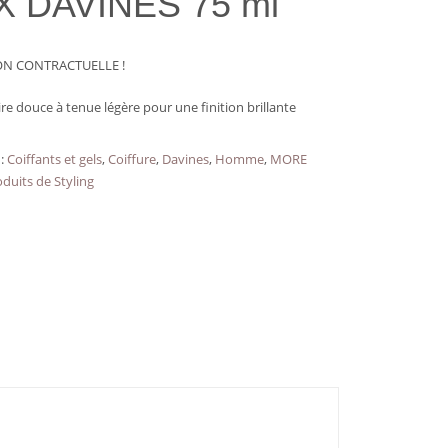
 DAVINES 75 ml
N CONTRACTUELLE !
aire douce à tenue légère pour une finition brillante
 :
Coiffants et gels
,
Coiffure
,
Davines
,
Homme
,
MORE
oduits de Styling