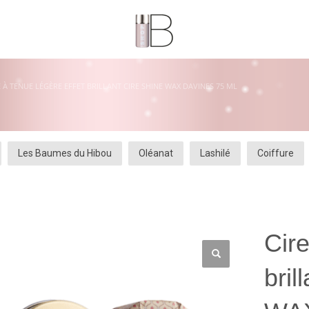
E À TENUE LÉGÈRE EFFET BRILLANT CIRE SHINE WAX DAVINES 75 ML
Les Baumes du Hibou
Oléanat
Lashilé
Coiffure
Cire
bri