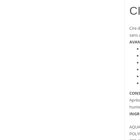
C
Cire 
sans a
AVA
CONS
Après
humid
INGR
AQUA
POLY