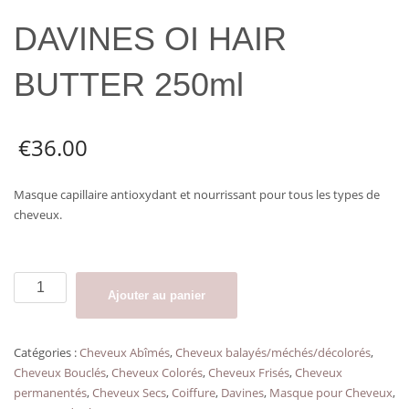
DAVINES OI HAIR
BUTTER 250ml
€
36.00
Masque capillaire antioxydant et nourrissant pour tous les types de
cheveux.
quantité
Ajouter au panier
de
DAVINES
OI
Catégories :
Cheveux Abîmés
,
Cheveux balayés/méchés/décolorés
,
HAIR
Cheveux Bouclés
,
Cheveux Colorés
,
Cheveux Frisés
,
Cheveux
BUTTER
permanentés
,
Cheveux Secs
,
Coiffure
,
Davines
,
Masque pour Cheveux
,
250ml