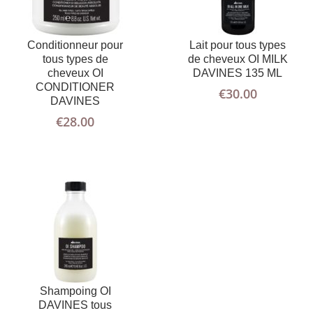
Conditionneur pour
Lait pour tous types
AJOUTER
PLUS
tous types de
de cheveux OI MILK
AU PANIER
D'INFOS
cheveux OI
DAVINES 135 ML
CONDITIONER
€
30.00
DAVINES
€
28.00
Shampoing OI
DAVINES tous