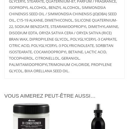
GLYCERYL STEARATE, QUATERNIUM-87, PARFUM / FRAGRANCE,
ISOPROPYL ALCOHOL, BENZYL ALCOHOL, SIMMONDSIA
CHINENSIS SEED OIL / SIMMONDSIA CHINENSIS (JOJOBA) SEED
OIL, C15-19 ALKANE, DIMETHICONOL, SILICONE QUATERNIUM-
22, SODIUM BENZOATE, STEARAMIDOPROPYL DIMETHYLAMINE,
DISODIUM EDTA, ORYZA SATIVA CERA / ORYZA SATIVA (RICE)
BRAN WAX, DIPROPYLENE GLYCOL, POLYGLYCERYL-3 CAPRATE,
CITRIC ACID, POLYGLYCERYL-3 POLYRICINOLEATE, SORBITAN
AJOUTER
PLUS
ISOSTEARATE, COCAMIDOPROPYL BETAINE, LACTIC ACID,
AU PANIER
D'INFOS
AJOUTER
PLUS
TOCOPHEROL, CITRONELLOL, GERANIOL,
AU PANIER
D'INFOS
PALMITAMIDOPROPYLTRIMONIUM CHLORIDE, PROPYLENE
GLYCOL, BIXA ORELLANA SEED OIL.
VOUS AIMEREZ PEUT-ÊTRE AUSSI…