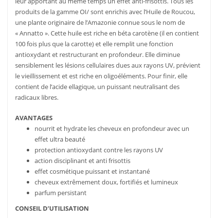
leur apportant au même temps un effet anti-frisottis. Tous les
produits de la gamme OI/ sont enrichis avec l’Huile de Roucou,
une plante originaire de l’Amazonie connue sous le nom de
« Annatto ». Cette huile est riche en béta carotène (il en contient
100 fois plus que la carotte) et elle remplit une fonction
antioxydant et restructurant en profondeur. Elle diminue
sensiblement les lésions cellulaires dues aux rayons UV, prévient
le vieillissement et est riche en oligoéléments. Pour finir, elle
contient de l’acide ellagique, un puissant neutralisant des
radicaux libres.
AVANTAGES
nourrit et hydrate les cheveux en profondeur avec un
effet ultra beauté
protection antioxydant contre les rayons UV
action disciplinant et anti frisottis
effet cosmétique puissant et instantané
cheveux extrêmement doux, fortifiés et lumineux
parfum persistant
CONSEIL D’UTILISATION