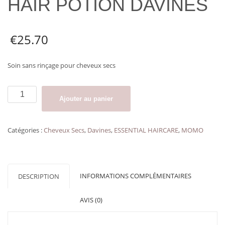
HAIR POTION DAVINES
€
25.70
Soin sans rinçage pour cheveux secs
quantité
Ajouter au panier
de
Crème
sans
Catégories :
Cheveux Secs
,
Davines
,
ESSENTIAL HAIRCARE
,
MOMO
rinçage
pour
cheveux
secs
INFORMATIONS COMPLÉMENTAIRES
DESCRIPTION
MOMO
HAIR
AVIS (0)
POTION
DAVINES