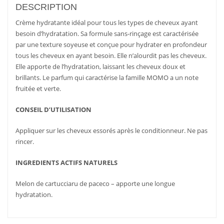
DESCRIPTION
Crème hydratante idéal pour tous les types de cheveux ayant
besoin d’hydratation. Sa formule sans-rinçage est caractérisée
par une texture soyeuse et conçue pour hydrater en profondeur
tous les cheveux en ayant besoin. Elle n’alourdit pas les cheveux.
Elle apporte de l’hydratation, laissant les cheveux doux et
brillants. Le parfum qui caractérise la famille MOMO a un note
fruitée et verte.
CONSEIL D’UTILISATION
Appliquer sur les cheveux essorés après le conditionneur. Ne pas
rincer.
INGREDIENTS ACTIFS NATURELS
AJOUTER
PLUS
AJOUTER
PLUS
AU PANIER
D'INFOS
Melon de cartucciaru de paceco – apporte une longue
AU PANIER
D'INFOS
hydratation.