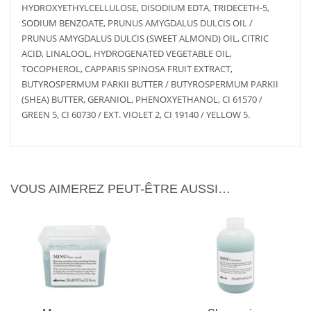
HYDROXYETHYLCELLULOSE, DISODIUM EDTA, TRIDECETH-5,
SODIUM BENZOATE, PRUNUS AMYGDALUS DULCIS OIL /
PRUNUS AMYGDALUS DULCIS (SWEET ALMOND) OIL, CITRIC
ACID, LINALOOL, HYDROGENATED VEGETABLE OIL,
TOCOPHEROL, CAPPARIS SPINOSA FRUIT EXTRACT,
BUTYROSPERMUM PARKII BUTTER / BUTYROSPERMUM PARKII
AJOUTER
PLUS
AJOUTER
PLUS
AU PANIER
D'INFOS
AU PANIER
D'INFOS
(SHEA) BUTTER, GERANIOL, PHENOXYETHANOL, CI 61570 /
GREEN 5, CI 60730 / EXT. VIOLET 2, CI 19140 / YELLOW 5.
VOUS AIMEREZ PEUT-ÊTRE AUSSI…