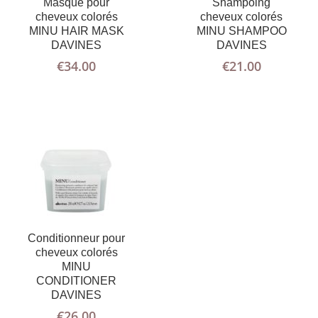
Masque pour
Shampoing
AJOUTER
PLUS
cheveux colorés
cheveux colorés
AU PANIER
D'INFOS
MINU HAIR MASK
MINU SHAMPOO
DAVINES
DAVINES
€
34.00
€
21.00
Conditionneur pour
cheveux colorés
MINU
CONDITIONER
DAVINES
€
26.00