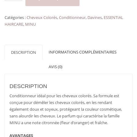
de
Conditionneur
cheveux
Catégories :
Cheveux Colorés
,
Conditionneur
,
Davines
,
ESSENTIAL
colorés
HAIRCARE
,
MINU
MINU
CONDITIONER
DAVINES
format
INFORMATIONS COMPLÉMENTAIRES
DESCRIPTION
voyage75
ml
AVIS (0)
DESCRIPTION
Conditionneur idéal pour les cheveux colorés. Sa formule est
conçue pour démêler les cheveux colorés, en les rendant
également doux et soyeux, protégeant la couleur cosmétique,
sans alourdir les cheveux. Le parfum qui caractérise la famille
MINU a une note citronnée (fleur d’oranger) et fraîche.
AVANTAGES