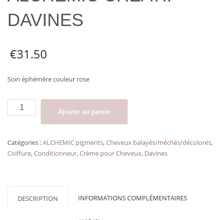
DAVINES
€
31.50
Soin éphémère couleur rose
quantité
Ajouter au panier
de
Soin
couleur
Catégories :
ALCHEMIC pigments
,
Cheveux balayés/méchés/décolorés
,
rose
Coiffure
,
Conditionneur
,
Crème pour Cheveux
,
Davines
ALCHEMIC
CRÉATIF
DAVINES
INFORMATIONS COMPLÉMENTAIRES
DESCRIPTION