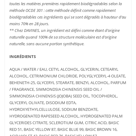
toutes les matières premières rapidement biodégradables selon la
méthode OCDE 301 : cette méthode définit comme rapidement
biodégradables ces ingrédients qui se sont dégradés à hauteur d’au
moins 70% en 28 jours.
** Chez DAVINES, un ingrédient est défini comme étant d’origine
naturelle quand 100% de sa structure moléculaire est d’origine
naturelle, sans aucune portion synthétique.
INGRÉDIENTS
AQUA / WATER / EAU, CETYL ALCOHOL, GLYCERIN, CETEARYL
ALCOHOL, CETRIMONIUM CHLORIDE, POLYGLYCERYL-4 OLEATE,
BEHENETH-25, GLYCERYL STEARATE, BENZYL ALCOHOL, PARFUM
/ FRAGRANCE, SIMMONDSIA CHINENSIS SEED OIL /
SIMMONDSIA CHINENSIS (JOJOBA) SEED OIL, TOCOPHEROL,
GLYCERYL OLIVATE, DISODIUM EDTA,
HYDROXYETHYLCELLULOSE, SODIUM BENZOATE,
HYDROGENATED RAPESEED ALCOHOL, HYDROGENATED PALM
AJOUTER
PLUS
AJOUTER
PLUS
AU PANIER
D'INFOS
GLYCERIDES CITRATE, SCLEROTIUM GUM, CITRIC ACID, BASIC
AU PANIER
D'INFOS
RED 51, BASIC YELLOW 87, BASIC BLUE 99, BASIC BROWN 16,