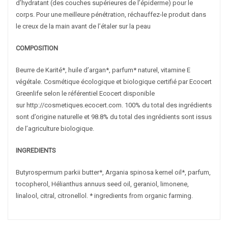
d’hydratant (des couches supérieures de l’épiderme) pour le
corps.
Pour une meilleure pénétration, réchauffez-le produit dans
le creux de la main avant de l’étaler sur la peau
COMPOSITION
Beurre de Karité*, huile d’argan*, parfum* naturel, vitamine E
végétale.
Cosmétique écologique et biologique certifié par Ecocert
Greenlife selon le référentiel Ecocert disponible
sur http://cosmetiques.ecocert.com.
100% du total des ingrédients
sont d’origine naturelle et
98.8% du total des ingrédients sont issus
de l’agriculture biologique.
INGREDIENTS
AJOUTER
PLUS
AJOUTER
PLUS
Butyrospermum parkii butter*, Argania spinosa kernel oil*, parfum,
AU PANIER
D'INFOS
AU PANIER
D'INFOS
tocopherol, Hélianthus annuus seed oil, geraniol, limonene,
linalool, citral, citronellol.
* ingredients from organic farming.