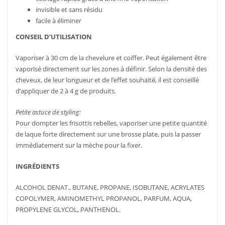
invisible et sans résidu
facile à éliminer
CONSEIL D’UTILISATION
Vaporiser à 30 cm de la chevelure et coiffer. Peut également être
vaporisé directement sur les zones à définir. Selon la densité des
cheveux, de leur longueur et de l’effet souhaité, il est conseillé
d’appliquer de 2 à 4 g de produits.
Petite astuce de styling:
Pour dompter les frisottis rebelles, vaporiser une petite quantité
de laque forte directement sur une brosse plate, puis la passer
immédiatement sur la mèche pour la fixer.
INGRÉDIENTS
ALCOHOL DENAT., BUTANE, PROPANE, ISOBUTANE, ACRYLATES
COPOLYMER, AMINOMETHYL PROPANOL, PARFUM, AQUA,
LIRE LA
PLUS
LIRE LA
PLUS
D'INFOS
SUITE
D'INFOS
SUITE
PROPYLENE GLYCOL, PANTHENOL.