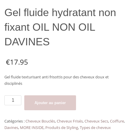
Gel fluide hydratant non
fixant OIL NON OIL
DAVINES
€
17.95
Gel fluide texturisant anti frisottis pour des cheveux doux et
disciplinés
quantité
Ajouter au panier
de
Gel
fluide
Catégories :
Cheveux Bouclés
,
Cheveux Frisés
,
Cheveux Secs
,
Coiffure
,
hydratant
Davines
,
MORE INSIDE
,
Produits de Styling
,
Types de cheveux
non