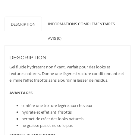
fixant
OIL
NON
INFORMATIONS COMPLÉMENTAIRES
DESCRIPTION
OIL
DAVINES
AVIS (0)
DESCRIPTION
Gel fluide hydratant non fixant. Parfait pour des looks et
textures naturels. Donne une légère structure conditionnante et
élimine l’effet frisottis sans alourdir ni laisser de résidus.
AVANTAGES
confère une texture légère aux cheveux
hydrate et effet anti frisottis
permet de créer des looks naturels
ne graisse pas et ne colle pas
CONSEIL D’UTILISATION