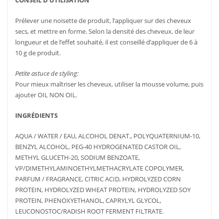
Prélever une noisette de produit, l’appliquer sur des cheveux
secs, et mettre en forme. Selon la densité des cheveux, de leur
longueur et de l’effet souhaité, il est conseillé d’appliquer de 6 à
10 g de produit.
Petite astuce de styling:
Pour mieux maîtriser les cheveux, utiliser la mousse volume, puis
ajouter OIL NON OIL.
INGRÉDIENTS
AQUA / WATER / EAU, ALCOHOL DENAT., POLYQUATERNIUM-10,
BENZYL ALCOHOL, PEG-40 HYDROGENATED CASTOR OIL,
METHYL GLUCETH-20, SODIUM BENZOATE,
VP/DIMETHYLAMINOETHYLMETHACRYLATE COPOLYMER,
PARFUM / FRAGRANCE, CITRIC ACID, HYDROLYZED CORN
PROTEIN, HYDROLYZED WHEAT PROTEIN, HYDROLYZED SOY
AJOUTER
PLUS
AU PANIER
D'INFOS
PROTEIN, PHENOXYETHANOL, CAPRYLYL GLYCOL,
LEUCONOSTOC/RADISH ROOT FERMENT FILTRATE.