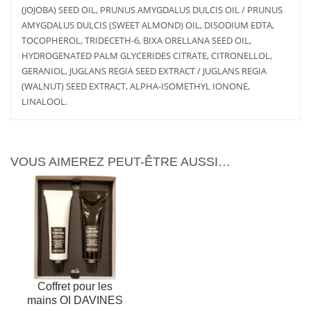
(JOJOBA) SEED OIL, PRUNUS AMYGDALUS DULCIS OIL / PRUNUS
AMYGDALUS DULCIS (SWEET ALMOND) OIL, DISODIUM EDTA,
TOCOPHEROL, TRIDECETH-6, BIXA ORELLANA SEED OIL,
AJOUTER
PLUS
HYDROGENATED PALM GLYCERIDES CITRATE, CITRONELLOL,
AU PANIER
D'INFOS
GERANIOL, JUGLANS REGIA SEED EXTRACT / JUGLANS REGIA
(WALNUT) SEED EXTRACT, ALPHA-ISOMETHYL IONONE,
LINALOOL.
VOUS AIMEREZ PEUT-ÊTRE AUSSI…
Coffret pour les
mains OI DAVINES