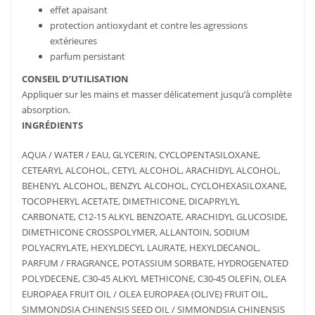
effet apaisant
protection antioxydant et contre les agressions
extérieures
parfum persistant
CONSEIL D’UTILISATION
Appliquer sur les mains et masser délicatement jusqu’à complète
absorption.
INGRÉDIENTS
AQUA / WATER / EAU, GLYCERIN, CYCLOPENTASILOXANE,
CETEARYL ALCOHOL, CETYL ALCOHOL, ARACHIDYL ALCOHOL,
BEHENYL ALCOHOL, BENZYL ALCOHOL, CYCLOHEXASILOXANE,
TOCOPHERYL ACETATE, DIMETHICONE, DICAPRYLYL
CARBONATE, C12-15 ALKYL BENZOATE, ARACHIDYL GLUCOSIDE,
DIMETHICONE CROSSPOLYMER, ALLANTOIN, SODIUM
POLYACRYLATE, HEXYLDECYL LAURATE, HEXYLDECANOL,
PARFUM / FRAGRANCE, POTASSIUM SORBATE, HYDROGENATED
POLYDECENE, C30-45 ALKYL METHICONE, C30-45 OLEFIN, OLEA
EUROPAEA FRUIT OIL / OLEA EUROPAEA (OLIVE) FRUIT OIL,
SIMMONDSIA CHINENSIS SEED OIL / SIMMONDSIA CHINENSIS