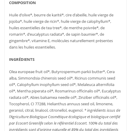
COMPOSITION
Huile d’olive*, beurre de karité*, cire d’abeille, huile vierge de
jojoba*, huile vierge de ricin*, huile vierge de calophyllum*,
huiles essentielles de tea tree*, de menthe poivrée*, de
romarin*, d’eucalyptus radiata*, de sapin baumier*, de
gingembre*, vitamine E, molécules naturellement présentes
dans les huiles essentielles.
INGRÉDIENTS
Olea europeae fruit oil*, Butyrospermum parkii butter*, Cera
alba, Simmondsia chinensis seed oil*, Ricinus communis seed
oil*, Calophyllum inophyllum seed oil*, Melaleuca alternifolia
oil*, Mentha piperata oil*, Rosmarinus officinalis oil*, Eucalyptus
radiata oil*, Abies balsamea needle oil*, Zinziber officinalis oil*,
Tocopherol, CI 77288, Helianthus annuus seed oil, limonene,
geraniol, citral, linalool, citronellol, eugenol.
* ingrédients issus de
l’Agriculture Biologique Cosmétique écologique et biologique certifié
AJOUTER
PLUS
AJOUTER
PLUS
par Ecocert Greenlife selon le référentiel Ecocert. 100% du total des
AU PANIER
D'INFOS
AU PANIER
D'INFOS
ingrédients sont d’origine naturelle et
89% du total des ingrédients