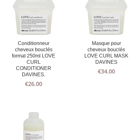
Conditionneur
Masque pour
cheveux bouclés
cheveux bouclés
format 250ml LOVE
LOVE CURL MASK
AJOUTER
PLUS
CURL
DAVINES
AU PANIER
D'INFOS
CONDITIONER
€
34.00
DAVINES.
€
26.00