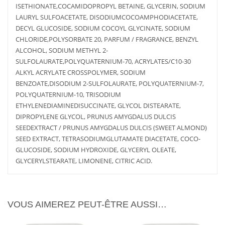
ISETHIONATE,COCAMIDOPROPYL BETAINE, GLYCERIN, SODIUM
LAURYL SULFOACETATE, DISODIUMCOCOAMPHODIACETATE,
DECYL GLUCOSIDE, SODIUM COCOYL GLYCINATE, SODIUM
CHLORIDE,POLYSORBATE 20, PARFUM / FRAGRANCE, BENZYL
ALCOHOL, SODIUM METHYL 2-
SULFOLAURATE,POLYQUATERNIUM-70, ACRYLATES/C10-30
ALKYL ACRYLATE CROSSPOLYMER, SODIUM
BENZOATE,DISODIUM 2-SULFOLAURATE, POLYQUATERNIUM-7,
POLYQUATERNIUM-10, TRISODIUM
ETHYLENEDIAMINEDISUCCINATE, GLYCOL DISTEARATE,
DIPROPYLENE GLYCOL, PRUNUS AMYGDALUS DULCIS
SEEDEXTRACT / PRUNUS AMYGDALUS DULCIS (SWEET ALMOND)
AJOUTER
PLUS
SEED EXTRACT, TETRASODIUMGLUTAMATE DIACETATE, COCO-
AU PANIER
D'INFOS
AJOUTER
PLUS
AU PANIER
D'INFOS
GLUCOSIDE, SODIUM HYDROXIDE, GLYCERYL OLEATE,
GLYCERYLSTEARATE, LIMONENE, CITRIC ACID.
VOUS AIMEREZ PEUT-ÊTRE AUSSI…