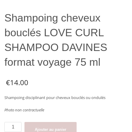
Shampoing cheveux
bouclés LOVE CURL
SHAMPOO DAVINES
format voyage 75 ml
€
14.00
Shampoing disciplinant pour cheveux bouclés ou ondulés
Photo non contractuelle
quantité
Ajouter au panier
de