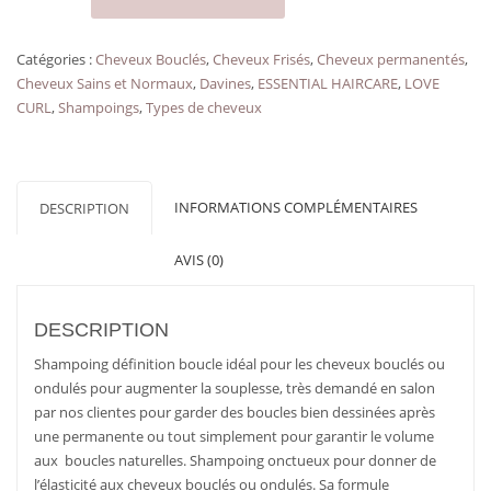
Shampoing
cheveux
Catégories :
Cheveux Bouclés
,
Cheveux Frisés
,
Cheveux permanentés
,
bouclés
Cheveux Sains et Normaux
,
Davines
,
ESSENTIAL HAIRCARE
,
LOVE
LOVE
CURL
,
Shampoings
,
Types de cheveux
CURL
SHAMPOO
DAVINES
format
INFORMATIONS COMPLÉMENTAIRES
DESCRIPTION
voyage
75
AVIS (0)
ml
DESCRIPTION
Shampoing définition boucle idéal pour les cheveux bouclés ou
ondulés pour augmenter la souplesse, très demandé en salon
par nos clientes pour garder des boucles bien dessinées après
une permanente ou tout simplement pour garantir le volume
aux boucles naturelles. Shampoing onctueux pour donner de
l’élasticité aux cheveux bouclés ou ondulés. Sa formule