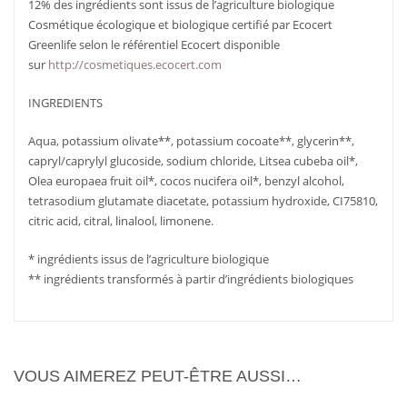
12% des ingrédients sont issus de l’agriculture biologique
Cosmétique écologique et biologique certifié par Ecocert
Greenlife selon le référentiel Ecocert disponible
sur
http://cosmetiques.ecocert.com
INGREDIENTS
Aqua, potassium olivate**, potassium cocoate**, glycerin**,
capryl/caprylyl glucoside, sodium chloride, Litsea cubeba oil*,
Olea europaea fruit oil*, cocos nucifera oil*, benzyl alcohol,
tetrasodium glutamate diacetate, potassium hydroxide, CI75810,
citric acid, citral, linalool, limonene.
AJOUTER
PLUS
AU PANIER
D'INFOS
* ingrédients issus de l’agriculture biologique
** ingrédients transformés à partir d’ingrédients biologiques
VOUS AIMEREZ PEUT-ÊTRE AUSSI…