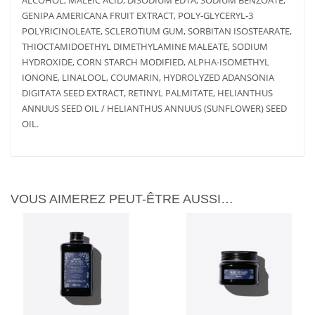
GENIPA AMERICANA FRUIT EXTRACT, POLY-GLYCERYL-3
POLYRICINOLEATE, SCLEROTIUM GUM, SORBITAN ISOSTEARATE,
THIOCTAMIDOETHYL DIMETHYLAMINE MALEATE, SODIUM
HYDROXIDE, CORN STARCH MODIFIED, ALPHA-ISOMETHYL
IONONE, LINALOOL, COUMARIN, HYDROLYZED ADANSONIA
LIRE LA
PLUS
DIGITATA SEED EXTRACT, RETINYL PALMITATE, HELIANTHUS
AJOUTER
PLUS
D'INFOS
SUITE
AU PANIER
D'INFOS
ANNUUS SEED OIL / HELIANTHUS ANNUUS (SUNFLOWER) SEED
OIL.
VOUS AIMEREZ PEUT-ÊTRE AUSSI…