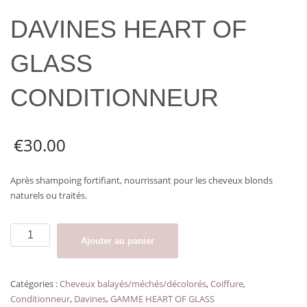
DAVINES HEART OF
GLASS
CONDITIONNEUR
€
30.00
Après shampoing fortifiant, nourrissant pour les cheveux blonds
naturels ou traités.
quantité
Ajouter au panier
de
DAVINES
HEART
Catégories :
Cheveux balayés/méchés/décolorés
,
Coiffure
,
OF
Conditionneur
,
Davines
,
GAMME HEART OF GLASS
GLASS