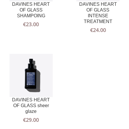
AJOUTER
PLUS
DAVINES HEART
DAVINES HEART
AU PANIER
D'INFOS
OF GLASS
OF GLASS
SHAMPOING
INTENSE
TREATMENT
€
23.00
€
24.00
DAVINES HEART
OF GLASS sheer
glaze
€
29.00