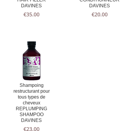
AU PANIER
D'INFOS
DAVINES
DAVINES
€
35.00
€
20.00
Shampoing
restructurant pour
tous types de
cheveux
REPLUMPING
SHAMPOO
DAVINES
€
23.00