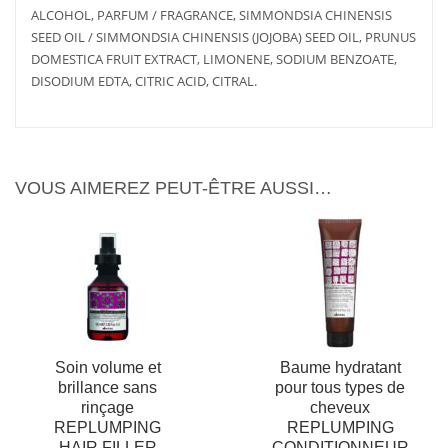
ALCOHOL, PARFUM / FRAGRANCE, SIMMONDSIA CHINENSIS
SEED OIL / SIMMONDSIA CHINENSIS (JOJOBA) SEED OIL, PRUNUS
DOMESTICA FRUIT EXTRACT, LIMONENE, SODIUM BENZOATE,
AJOUTER
PLUS
AJOUTER
PLUS
AU PANIER
D'INFOS
AU PANIER
D'INFOS
DISODIUM EDTA, CITRIC ACID, CITRAL.
VOUS AIMEREZ PEUT-ÊTRE AUSSI…
Soin volume et
Baume hydratant
brillance sans
pour tous types de
rinçage
cheveux
REPLUMPING
REPLUMPING
AJOUTER
PLUS
HAIR FILLER
CONDITIONNEUR