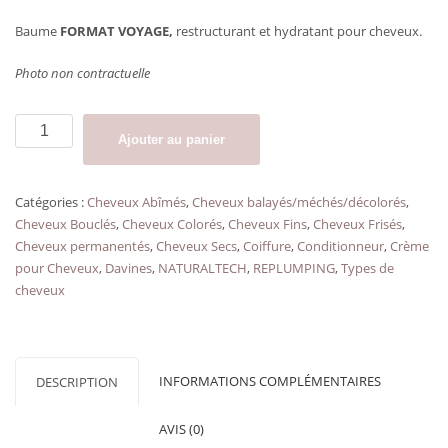
Baume
FORMAT VOYAGE,
restructurant et hydratant pour cheveux.
Photo non contractuelle
quantité
Ajouter au panier
de
DAVINES
REPLUMPING
Catégories :
Cheveux Abîmés
,
Cheveux balayés/méchés/décolorés
,
CONDITIONNEUR
Cheveux Bouclés
,
Cheveux Colorés
,
Cheveux Fins
,
Cheveux Frisés
,
à
Cheveux permanentés
,
Cheveux Secs
,
Coiffure
,
Conditionneur
,
Crème
partir
pour Cheveux
,
Davines
,
NATURALTECH
,
REPLUMPING
,
Types de
de
cheveux
60
ml
INFORMATIONS COMPLÉMENTAIRES
DESCRIPTION
AVIS (0)