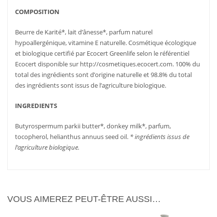
COMPOSITION
Beurre de Karité*, lait d’ânesse*, parfum naturel
hypoallergénique, vitamine E naturelle. Cosmétique écologique
et biologique certifié par Ecocert Greenlife selon le référentiel
Ecocert disponible sur http://cosmetiques.ecocert.com. 100% du
total des ingrédients sont d’origine naturelle et 98.8% du total
des ingrédients sont issus de l’agriculture biologique.
INGREDIENTS
AJOUTER
PLUS
Butyrospermum parkii butter*, donkey milk*, parfum,
AJOUTER
PLUS
AU PANIER
D'INFOS
AU PANIER
D'INFOS
tocopherol, helianthus annuus seed oil.
* ingrédients issus de
l’agriculture biologique.
VOUS AIMEREZ PEUT-ÊTRE AUSSI…