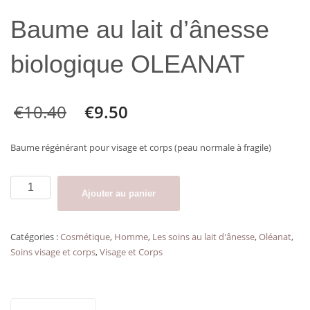
Baume au lait d’ânesse
biologique OLEANAT
€
10.40
€
9.50
Baume régénérant pour visage et corps (peau normale à fragile)
quantité
Ajouter au panier
de
Baume
au
Catégories :
Cosmétique
,
Homme
,
Les soins au lait d'ânesse
,
Oléanat
,
lait
Soins visage et corps
,
Visage et Corps
d’ânesse
biologique
OLEANAT