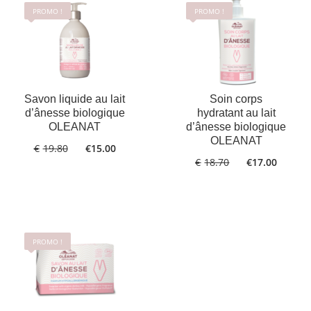
PROMO !
PROMO !
AJOUTER
PLUS
Savon liquide au lait
Soin corps
AU PANIER
D'INFOS
d’ânesse biologique
hydratant au lait
OLEANAT
d’ânesse biologique
OLEANAT
€
19.80
€
15.00
€
18.70
€
17.00
PROMO !