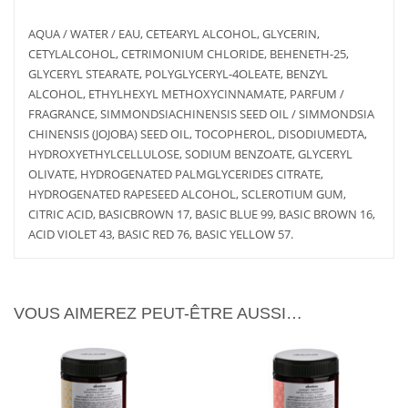
AQUA / WATER / EAU, CETEARYL ALCOHOL, GLYCERIN,
CETYLALCOHOL, CETRIMONIUM CHLORIDE, BEHENETH-25,
GLYCERYL STEARATE, POLYGLYCERYL-4OLEATE, BENZYL
ALCOHOL, ETHYLHEXYL METHOXYCINNAMATE, PARFUM /
FRAGRANCE, SIMMONDSIACHINENSIS SEED OIL / SIMMONDSIA
CHINENSIS (JOJOBA) SEED OIL, TOCOPHEROL, DISODIUMEDTA,
HYDROXYETHYLCELLULOSE, SODIUM BENZOATE, GLYCERYL
AJOUTER
PLUS
AJOUTER
PLUS
AU PANIER
D'INFOS
AU PANIER
D'INFOS
OLIVATE, HYDROGENATED PALMGLYCERIDES CITRATE,
HYDROGENATED RAPESEED ALCOHOL, SCLEROTIUM GUM,
CITRIC ACID, BASICBROWN 17, BASIC BLUE 99, BASIC BROWN 16,
ACID VIOLET 43, BASIC RED 76, BASIC YELLOW 57.
VOUS AIMEREZ PEUT-ÊTRE AUSSI…