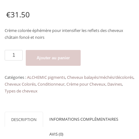
€
31.50
Crème colorée éphémère pour intensifier les reflets des cheveux
châtain foncé et noirs
quantité
Ajouter au panier
de
Soin
couleur
Catégories :
ALCHEMIC pigments
,
Cheveux balayés/méchés/décolorés
,
chocolat
Cheveux Colorés
,
Conditionneur
,
Crème pour Cheveux
,
Davines
,
ALCHEMIC
Types de cheveux
DAVINES
INFORMATIONS COMPLÉMENTAIRES
DESCRIPTION
AVIS (0)