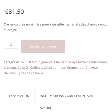
€
31.50
Crème colorée éphémère pour intensifier les reflets des cheveux roux
et acajou
quantité
Ajouter au panier
de
Soin
couleur
Catégories :
ALCHEMIC pigments
,
Cheveux balayés/méchés/décolorés
,
rouge
Cheveux Colorés
,
Coiffure
,
Conditionneur
,
Crème pour Cheveux
,
ALCHEMIC
Davines
,
Types de cheveux
DAVINES
INFORMATIONS COMPLÉMENTAIRES
DESCRIPTION
AVIS (0)