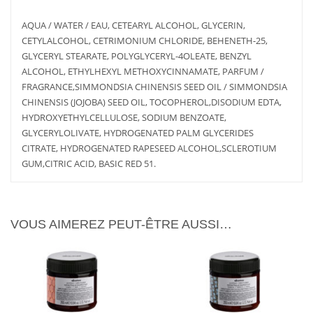
AQUA / WATER / EAU, CETEARYL ALCOHOL, GLYCERIN,
CETYLALCOHOL, CETRIMONIUM CHLORIDE, BEHENETH-25,
GLYCERYL STEARATE, POLYGLYCERYL-4OLEATE, BENZYL
ALCOHOL, ETHYLHEXYL METHOXYCINNAMATE, PARFUM /
FRAGRANCE,SIMMONDSIA CHINENSIS SEED OIL / SIMMONDSIA
CHINENSIS (JOJOBA) SEED OIL, TOCOPHEROL,DISODIUM EDTA,
LIRE LA
PLUS
AJOUTER
PLUS
D'INFOS
SUITE
AU PANIER
D'INFOS
HYDROXYETHYLCELLULOSE, SODIUM BENZOATE,
GLYCERYLOLIVATE, HYDROGENATED PALM GLYCERIDES
CITRATE, HYDROGENATED RAPESEED ALCOHOL,SCLEROTIUM
GUM,CITRIC ACID, BASIC RED 51.
VOUS AIMEREZ PEUT-ÊTRE AUSSI…