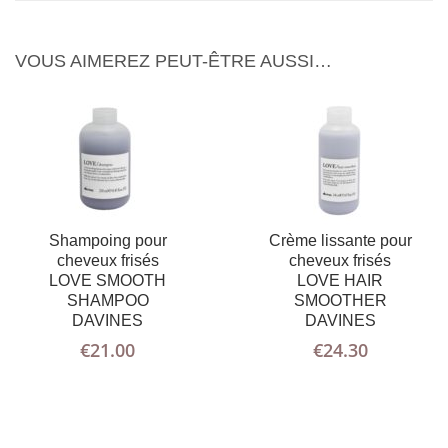
VOUS AIMEREZ PEUT-ÊTRE AUSSI…
Shampoing pour
Crème lissante pour
cheveux frisés
cheveux frisés
AJOUTER
PLUS
LOVE SMOOTH
LOVE HAIR
AU PANIER
D'INFOS
SHAMPOO
SMOOTHER
DAVINES
DAVINES
€
21.00
€
24.30