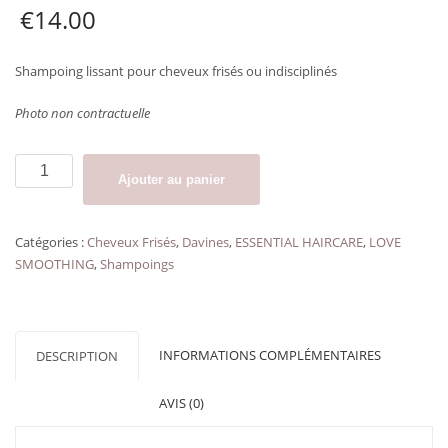
€
14.00
Shampoing lissant pour cheveux frisés ou indisciplinés
Photo non contractuelle
quantité
Ajouter au panier
de
Shampoing
cheveux
Catégories :
Cheveux Frisés
,
Davines
,
ESSENTIAL HAIRCARE
,
LOVE
frisés
SMOOTHING
,
Shampoings
LOVE
SMOOTH
SHAMPOO
DAVINES
INFORMATIONS COMPLÉMENTAIRES
DESCRIPTION
format
voyage75
AVIS (0)
ml