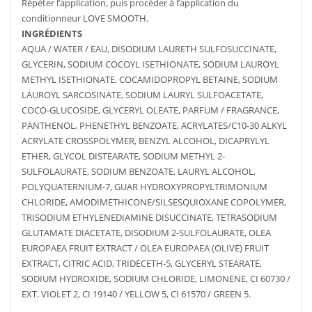
Répéter l’application, puis procéder à l’application du
conditionneur LOVE SMOOTH.
INGRÉDIENTS
AQUA / WATER / EAU, DISODIUM LAURETH SULFOSUCCINATE,
GLYCERIN, SODIUM COCOYL ISETHIONATE, SODIUM LAUROYL
METHYL ISETHIONATE, COCAMIDOPROPYL BETAINE, SODIUM
LAUROYL SARCOSINATE, SODIUM LAURYL SULFOACETATE,
COCO-GLUCOSIDE, GLYCERYL OLEATE, PARFUM / FRAGRANCE,
PANTHENOL, PHENETHYL BENZOATE, ACRYLATES/C10-30 ALKYL
ACRYLATE CROSSPOLYMER, BENZYL ALCOHOL, DICAPRYLYL
ETHER, GLYCOL DISTEARATE, SODIUM METHYL 2-
SULFOLAURATE, SODIUM BENZOATE, LAURYL ALCOHOL,
POLYQUATERNIUM-7, GUAR HYDROXYPROPYLTRIMONIUM
CHLORIDE, AMODIMETHICONE/SILSESQUIOXANE COPOLYMER,
TRISODIUM ETHYLENEDIAMINE DISUCCINATE, TETRASODIUM
GLUTAMATE DIACETATE, DISODIUM 2-SULFOLAURATE, OLEA
EUROPAEA FRUIT EXTRACT / OLEA EUROPAEA (OLIVE) FRUIT
AJOUTER
PLUS
AJOUTER
PLUS
EXTRACT, CITRIC ACID, TRIDECETH-5, GLYCERYL STEARATE,
AU PANIER
D'INFOS
AU PANIER
D'INFOS
SODIUM HYDROXIDE, SODIUM CHLORIDE, LIMONENE, CI 60730 /
EXT. VIOLET 2, CI 19140 / YELLOW 5, CI 61570 / GREEN 5.