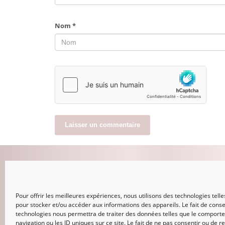
Nom
*
MON COMPTE
Pour offrir les meilleures expériences, nous utilisons des technologies telle
CONNEXION
pour stocker et/ou accéder aux informations des appareils. Le fait de conse
Mot de passe perdu
technologies nous permettra de traiter des données telles que le comport
navigation ou les ID uniques sur ce site. Le fait de ne pas consentir ou de re