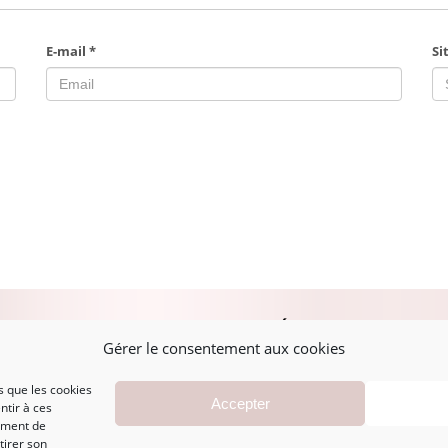
E-mail
*
Si
PLAN DU SITE
MENTIONS LÉGALES
A
Gérer le consentement aux cookies
s que les cookies
Accueil
Mentions légales
Accepter
ntir à ces
Boutique
CGV
ement de
Marques
Politique de
tirer son