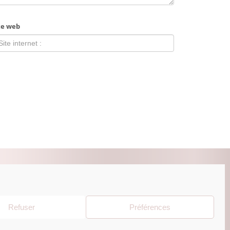
te web
ZUR BEAUTY ESHOP
Refuser
Préférences