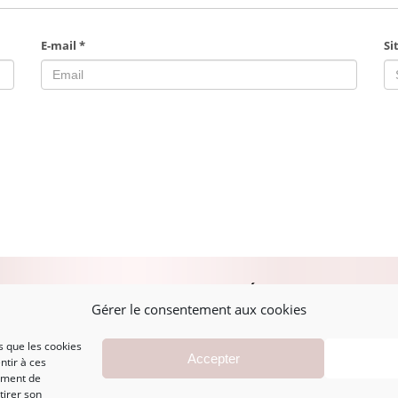
E-mail
*
Si
PLAN DU SITE
MENTIONS LÉGALES
A
Gérer le consentement aux cookies
s que les cookies
Accueil
Mentions légales
Accepter
ntir à ces
Boutique
CGV
ement de
Marques
Politique de
tirer son