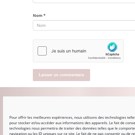
Nom
*
MON COMPTE
Pour offrir les meilleures expériences, nous utilisons des technologies telle
CONNEXION
pour stocker et/ou accéder aux informations des appareils. Le fait de conse
Mot de passe perdu
technologies nous permettra de traiter des données telles que le comport
navigation ou les ID uniques sur ce site. Le fait de ne pas consentir ou de re