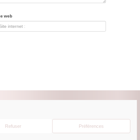
te web
ZUR BEAUTY ESHOP
Refuser
Préférences