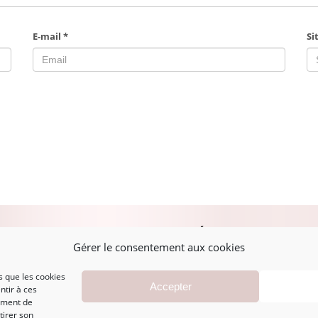
E-mail
*
Si
PLAN DU SITE
MENTIONS LÉGALES
A
Gérer le consentement aux cookies
s que les cookies
Accueil
Mentions légales
Accepter
ntir à ces
Boutique
CGV
ement de
Marques
Politique de
tirer son