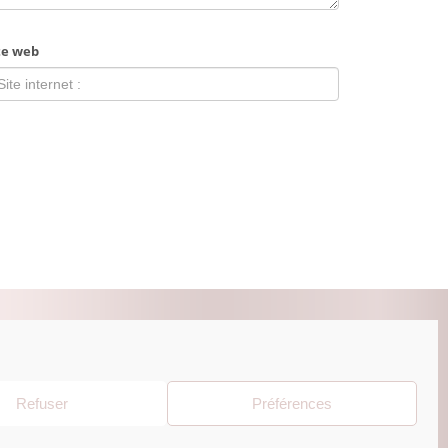
te web
ZUR BEAUTY ESHOP
Refuser
Préférences