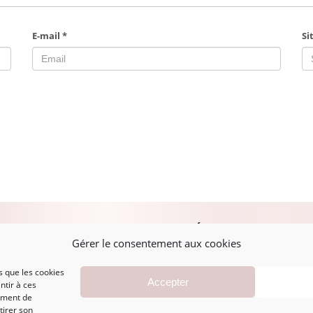
E-mail
*
Si
PLAN DU SITE
MENTIONS LÉGALES
A
Gérer le consentement aux cookies
s que les cookies
Accueil
Mentions légales
Accepter
ntir à ces
Boutique
CGV
ement de
Marques
Politique de
tirer son