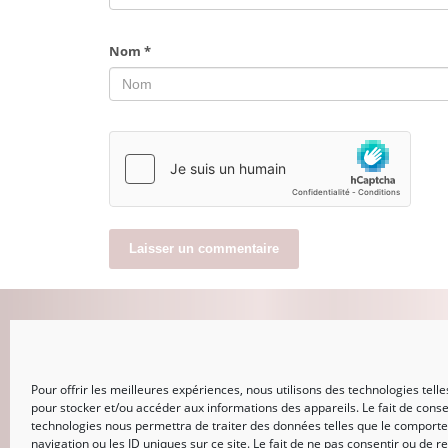
Nom
*
MON COMPTE
Pour offrir les meilleures expériences, nous utilisons des technologies telle
CONNEXION
pour stocker et/ou accéder aux informations des appareils. Le fait de conse
Mot de passe perdu
technologies nous permettra de traiter des données telles que le comport
navigation ou les ID uniques sur ce site. Le fait de ne pas consentir ou de re