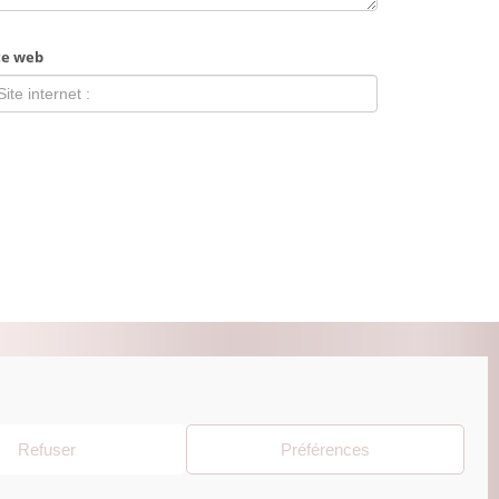
te web
ZUR BEAUTY ESHOP
Refuser
Préférences