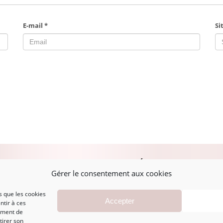
E-mail
*
Si
PLAN DU SITE
MENTIONS LÉGALES
A
Gérer le consentement aux cookies
s que les cookies
Accueil
Mentions légales
Accepter
ntir à ces
Boutique
CGV
ement de
Marques
Politique de
tirer son