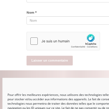
Nom
*
MON COMPTE
Pour offrir les meilleures expériences, nous utilisons des technologies telle
CONNEXION
pour stocker et/ou accéder aux informations des appareils. Le fait de conse
Mot de passe perdu
technologies nous permettra de traiter des données telles que le comport
navigation ou les ID uniques sur ce site. Le fait de ne pas consentir ou de re