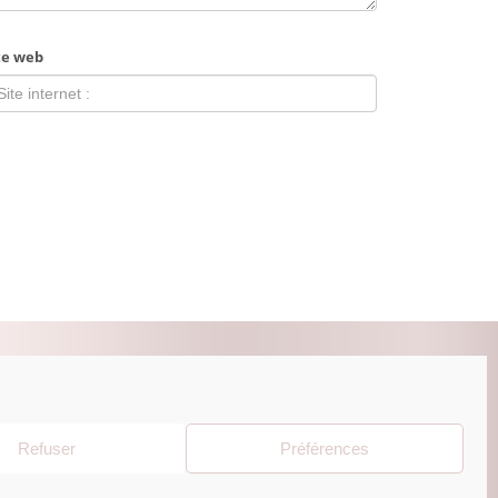
te web
ZUR BEAUTY ESHOP
Refuser
Préférences