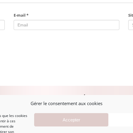
E-mail
*
Si
PLAN DU SITE
MENTIONS LÉGALES
A
Gérer le consentement aux cookies
s que les cookies
Accueil
Mentions légales
Accepter
ntir à ces
Boutique
CGV
ement de
Marques
Politique de
tirer son