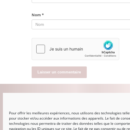
Nom
*
MON COMPTE
Pour offrir les meilleures expériences, nous utilisons des technologies telle
CONNEXION
pour stocker et/ou accéder aux informations des appareils. Le fait de conse
Mot de passe perdu
technologies nous permettra de traiter des données telles que le comport
navigation ou les ID uniques sur ce site. Le fait de ne pas consentir ou de re