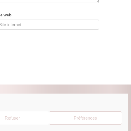
te web
ZUR BEAUTY ESHOP
Refuser
Préférences