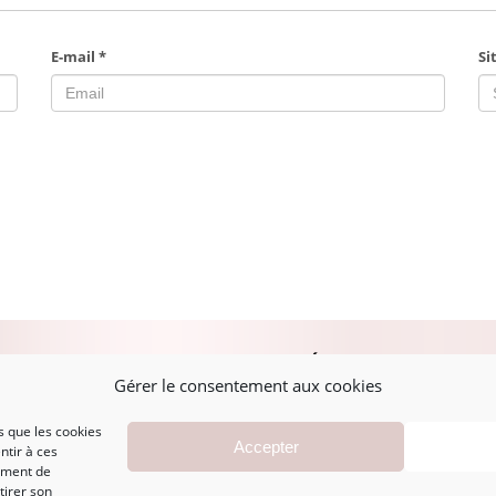
E-mail
*
Si
PLAN DU SITE
MENTIONS LÉGALES
A
Gérer le consentement aux cookies
s que les cookies
Accueil
Mentions légales
Accepter
ntir à ces
Boutique
CGV
ement de
Marques
Politique de
tirer son