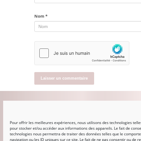
Nom
*
MON COMPTE
Pour offrir les meilleures expériences, nous utilisons des technologies telle
CONNEXION
pour stocker et/ou accéder aux informations des appareils. Le fait de conse
Mot de passe perdu
technologies nous permettra de traiter des données telles que le comport
navigation ou les ID uniques sur ce site. Le fait de ne pas consentir ou de re