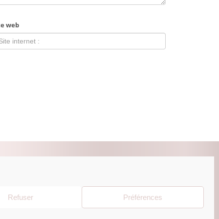
te web
ZUR BEAUTY ESHOP
Refuser
Préférences