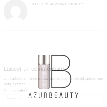
A PROPOS
ADMINAZURBEAUTY
Laisser un commentaire
Votre adresse e-mail ne sera pas publiée.
Les champs obligatoires sont
indiqués avec
*
Commentaire
*